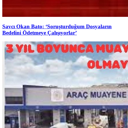
Savcı Okan Bato: ‘Soruşturduğum Dosyaların
Bedelini Ödetmeye Çalışıyorlar’