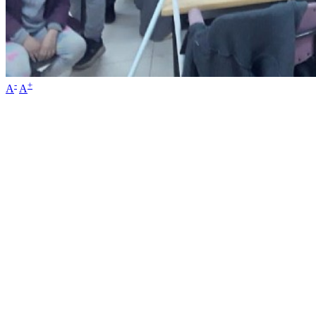
-
+
A
A