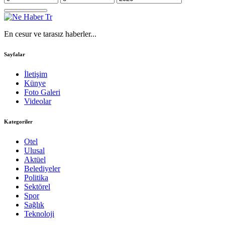
En cesur ve tarasız haberler...
Sayfalar
İletişim
Künye
Foto Galeri
Videolar
Kategoriler
Otel
Ulusal
Aktüel
Belediyeler
Politika
Sektörel
Spor
Sağlık
Teknoloji