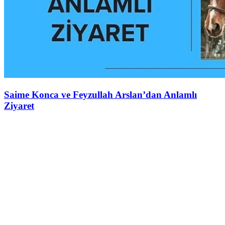
Saime Konca ve Feyzullah Arslan’dan Anlamlı
Ziyaret