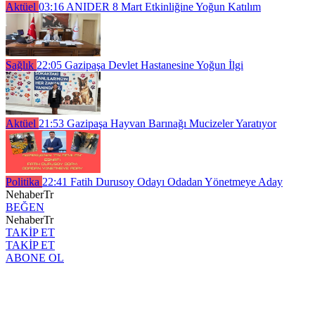
Aktüel
03:16
ANIDER 8 Mart Etkinliğine Yoğun Katılım
Sağlık
22:05
Gazipaşa Devlet Hastanesine Yoğun İlgi
Aktüel
21:53
Gazipaşa Hayvan Barınağı Mucizeler Yaratıyor
Politika
22:41
Fatih Durusoy Odayı Odadan Yönetmeye Aday
NehaberTr
BEĞEN
NehaberTr
TAKİP ET
TAKİP ET
ABONE OL