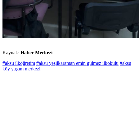
Kaynak:
Haber Merkezi
#aksu ilköğretim
#aksu yeşilkaraman emin gülmez ilkokulu
#aksu
köy yaşam merkezi