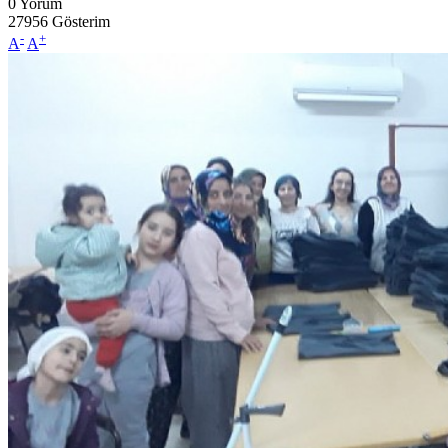
0
Yorum
27956
Gösterim
-
+
A
A