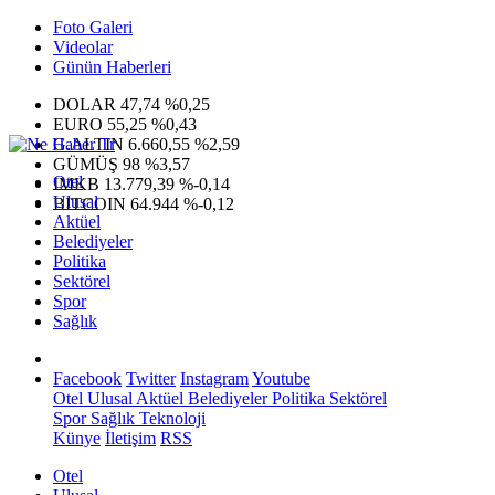
Foto Galeri
Videolar
Günün Haberleri
DOLAR
47,74
%0,25
EURO
55,25
%0,43
G.ALTIN
6.660,55
%2,59
GÜMÜŞ
98
%3,57
Otel
IMKB
13.779,39
%-0,14
Ulusal
BITCOIN
64.944
%-0,12
Aktüel
Belediyeler
Politika
Sektörel
Spor
Sağlık
Facebook
Twitter
Instagram
Youtube
Otel
Ulusal
Aktüel
Belediyeler
Politika
Sektörel
Spor
Sağlık
Teknoloji
Künye
İletişim
RSS
Otel