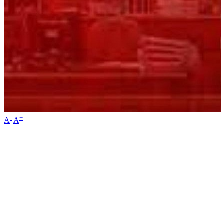
-
+
A
A