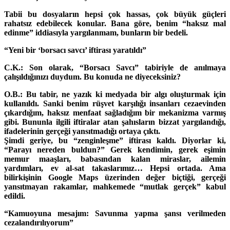
Tabii bu dosyaların hepsi çok hassas, çok büyük güçleri
rahatsız edebilecek konular. Bana göre, benim “haksız mal
edinme” iddiasıyla yargılanmam, bunların bir bedeli.
“Yeni bir ‘borsacı savcı’ iftirası yaratıldı”
C.K.: Son olarak, “Borsacı Savcı” tabiriyle de anılmaya
çalışıldığınızı duydum. Bu konuda ne diyeceksiniz?
O.B.: Bu tabir, ne yazık ki medyada bir algı oluşturmak için
kullanıldı. Sanki benim rüşvet karşılığı insanları cezaevinden
çıkardığım, haksız menfaat sağladığım bir mekanizma varmış
gibi. Bununla ilgili iftiralar atan şahısların bizzat yargılandığı,
ifadelerinin gerçeği yansıtmadığı ortaya çıktı.
Şimdi geriye, bu “zenginleşme” iftirası kaldı. Diyorlar ki,
“Parayı nereden buldun?” Gerek kendimin, gerek eşimin
memur maaşları, babasından kalan miraslar, ailemin
yardımları, ev al-sat takaslarımız… Hepsi ortada. Ama
bilirkişinin Google Maps üzerinden değer biçtiği, gerçeği
yansıtmayan rakamlar, mahkemede “mutlak gerçek” kabul
edildi.
“Kamuoyuna mesajım: Savunma yapma şansı verilmeden
cezalandırılıyorum”