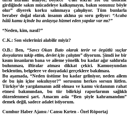
girdiğinde sakın mücadeleye kalkışmayın, bakın sonunuz böyle
olur” diyerek korku salınmaya çalışılıyor. Tüm bunlarla
beraber doğal olarak insanın aklına şu soru geliyor:
“Acaba
hâlâ kamu içinde bu anlayışa hizmet eden yapılar var mı?”
“Neden, kim, nasıl?”
C.K.: Son sözlerinizi alabilir miyiz?
O.B.: Ben,
“Savcı Okan Bato olarak terör ve örgütlü suçlar
dosyalarını takip ettim, devlet için çalıştım”
diyorum. Şimdi ise bir
kısım insanların bana ve aileme yönelik bu kadar ağır saldırıda
bulunması, iftiralar atması dikkat çekici. Kamuoyundan
beklentim, belgelere ve dosyadaki gerçeklere bakılması.
Bu aşamada, “Neden üstüme bu kadar geliniyor, neden ailem
de bu işin içine sokuluyor?” sorusunu herkes sorsun lütfen.
Türkiye’de yargılamanın adil olması ve kamu vicdanının rahat
etmesi bakımından, bu tür bilirkişi raporlarının sağlıklı
düzenlenmesi şart. Amacım asla “Ben şöyle kahramandım”
demek değil, sadece adalet istiyorum.
Cumhur Haber Ajansı / Cansu Kırten - Özel Röportaj