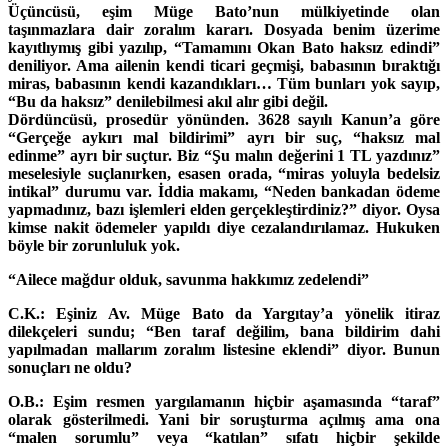
Üçüncüsü, eşim Müge Bato’nun mülkiyetinde olan
taşınmazlara dair zoralım kararı. Dosyada benim üzerime
kayıtlıymış gibi yazılıp, “Tamamını Okan Bato haksız edindi”
deniliyor. Ama ailenin kendi ticari geçmişi, babasının bıraktığı
miras, babasının kendi kazandıkları… Tüm bunları yok sayıp,
“Bu da haksız” denilebilmesi akıl alır gibi değil.
Dördüncüsü, prosedür yönünden. 3628 sayılı Kanun’a göre
“Gerçeğe aykırı mal bildirimi” ayrı bir suç, “haksız mal
edinme” ayrı bir suçtur. Biz “Şu malın değerini 1 TL yazdınız”
meselesiyle suçlanırken, esasen orada, “miras yoluyla bedelsiz
intikal” durumu var. İddia makamı, “Neden bankadan ödeme
yapmadınız, bazı işlemleri elden gerçekleştirdiniz?” diyor. Oysa
kimse nakit ödemeler yapıldı diye cezalandırılamaz. Hukuken
böyle bir zorunluluk yok.
“Ailece mağdur olduk, savunma hakkımız zedelendi”
C.K.: Eşiniz Av. Müge Bato da Yargıtay’a yönelik itiraz
dilekçeleri sundu; “Ben taraf değilim, bana bildirim dahi
yapılmadan mallarım zoralım listesine eklendi” diyor. Bunun
sonuçları ne oldu?
O.B.: Eşim resmen yargılamanın hiçbir aşamasında “taraf”
olarak gösterilmedi. Yani bir soruşturma açılmış ama ona
“malen sorumlu” veya “katılan” sıfatı hiçbir şekilde