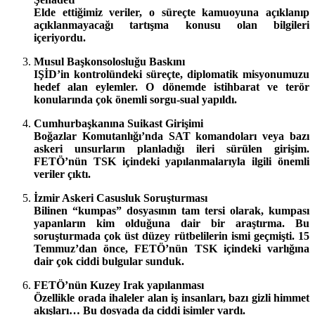
Elde ettiğimiz veriler, o süreçte kamuoyuna açıklanıp
açıklanmayacağı tartışma konusu olan bilgileri
içeriyordu.
Musul Başkonsolosluğu Baskını
IŞİD’in kontrolündeki süreçte, diplomatik misyonumuzu
hedef alan eylemler. O dönemde istihbarat ve terör
konularında çok önemli sorgu-sual yapıldı.
Cumhurbaşkanına Suikast Girişimi
Boğazlar Komutanlığı’nda SAT komandoları veya bazı
askeri unsurların planladığı ileri sürülen girişim.
FETÖ’nün TSK içindeki yapılanmalarıyla ilgili önemli
veriler çıktı.
İzmir Askeri Casusluk Soruşturması
Bilinen “kumpas” dosyasının tam tersi olarak, kumpası
yapanların kim olduğuna dair bir araştırma. Bu
soruşturmada çok üst düzey rütbelilerin ismi geçmişti. 15
Temmuz’dan önce, FETÖ’nün TSK içindeki varlığına
dair çok ciddi bulgular sunduk.
FETÖ’nün Kuzey Irak yapılanması
Özellikle orada ihaleler alan iş insanları, bazı gizli himmet
akışları… Bu dosyada da ciddi isimler vardı.