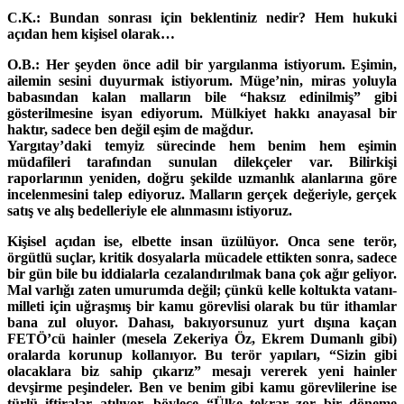
C.K.: Bundan sonrası için beklentiniz nedir? Hem hukuki
açıdan hem kişisel olarak…
O.B.: Her şeyden önce adil bir yargılanma istiyorum. Eşimin,
ailemin sesini duyurmak istiyorum. Müge’nin, miras yoluyla
babasından kalan malların bile “haksız edinilmiş” gibi
gösterilmesine isyan ediyorum. Mülkiyet hakkı anayasal bir
haktır, sadece ben değil eşim de mağdur.
Yargıtay’daki temyiz sürecinde hem benim hem eşimin
müdafileri tarafından sunulan dilekçeler var. Bilirkişi
raporlarının yeniden, doğru şekilde uzmanlık alanlarına göre
incelenmesini talep ediyoruz. Malların gerçek değeriyle, gerçek
satış ve alış bedelleriyle ele alınmasını istiyoruz.
Kişisel açıdan ise, elbette insan üzülüyor. Onca sene terör,
örgütlü suçlar, kritik dosyalarla mücadele ettikten sonra, sadece
bir gün bile bu iddialarla cezalandırılmak bana çok ağır geliyor.
Mal varlığı zaten umurumda değil; çünkü kelle koltukta vatanı-
milleti için uğraşmış bir kamu görevlisi olarak bu tür ithamlar
bana zul oluyor. Dahası, bakıyorsunuz yurt dışına kaçan
FETÖ’cü hainler (mesela Zekeriya Öz, Ekrem Dumanlı gibi)
oralarda korunup kollanıyor. Bu terör yapıları, “Sizin gibi
olacaklara biz sahip çıkarız” mesajı vererek yeni hainler
devşirme peşindeler. Ben ve benim gibi kamu görevlilerine ise
türlü iftiralar atılıyor, böylece “Ülke tekrar zor bir döneme