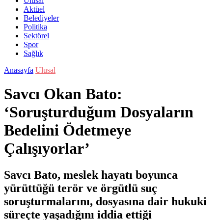
Ulusal
Aktüel
Belediyeler
Politika
Sektörel
Spor
Sağlık
Anasayfa
Ulusal
Savcı Okan Bato:
‘Soruşturduğum Dosyaların
Bedelini Ödetmeye
Çalışıyorlar’
Savcı Bato, meslek hayatı boyunca
yürüttüğü terör ve örgütlü suç
soruşturmalarını, dosyasına dair hukuki
süreçte yaşadığını iddia ettiği