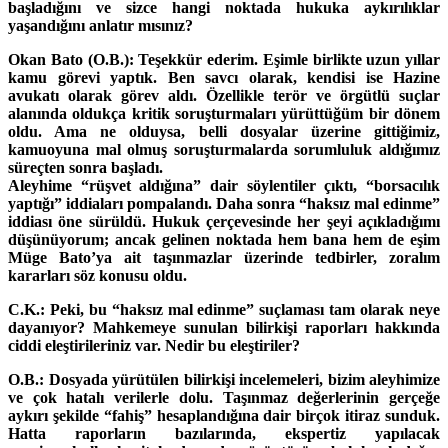
başladığını ve sizce hangi noktada hukuka aykırılıklar
yaşandığını anlatır mısınız?
Okan Bato (O.B.): Teşekkür ederim. Eşimle birlikte uzun yıllar
kamu görevi yaptık. Ben savcı olarak, kendisi ise Hazine
avukatı olarak görev aldı. Özellikle terör ve örgütlü suçlar
alanında oldukça kritik soruşturmaları yürüttüğüm bir dönem
oldu. Ama ne olduysa, belli dosyalar üzerine gittiğimiz,
kamuoyuna mal olmuş soruşturmalarda sorumluluk aldığımız
süreçten sonra başladı.
Aleyhime “rüşvet aldığına” dair söylentiler çıktı, “borsacılık
yaptığı” iddiaları pompalandı. Daha sonra “haksız mal edinme”
iddiası öne sürüldü. Hukuk çerçevesinde her şeyi açıkladığımı
düşünüyorum; ancak gelinen noktada hem bana hem de eşim
Müge Bato’ya ait taşınmazlar üzerinde tedbirler, zoralım
kararları söz konusu oldu.
C.K.: Peki, bu “haksız mal edinme” suçlaması tam olarak neye
dayanıyor? Mahkemeye sunulan bilirkişi raporları hakkında
ciddi eleştirileriniz var. Nedir bu eleştiriler?
O.B.: Dosyada yürütülen bilirkişi incelemeleri, bizim aleyhimize
ve çok hatalı verilerle dolu. Taşınmaz değerlerinin gerçeğe
aykırı şekilde “fahiş” hesaplandığına dair birçok itiraz sunduk.
Hatta raporların bazılarında, ekspertiz yapılacak