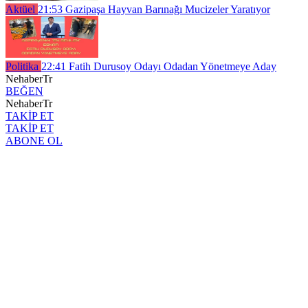
Aktüel
21:53
Gazipaşa Hayvan Barınağı Mucizeler Yaratıyor
Politika
22:41
Fatih Durusoy Odayı Odadan Yönetmeye Aday
NehaberTr
BEĞEN
NehaberTr
TAKİP ET
TAKİP ET
ABONE OL