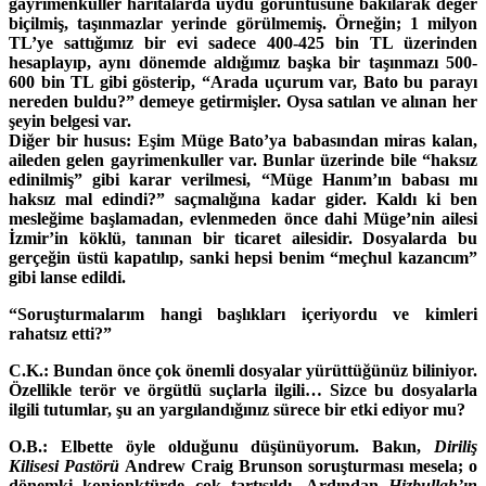
gayrimenkuller haritalarda uydu görüntüsüne bakılarak değer
biçilmiş, taşınmazlar yerinde görülmemiş. Örneğin; 1 milyon
TL’ye sattığımız bir evi sadece 400-425 bin TL üzerinden
hesaplayıp, aynı dönemde aldığımız başka bir taşınmazı 500-
600 bin TL gibi gösterip, “Arada uçurum var, Bato bu parayı
nereden buldu?” demeye getirmişler. Oysa satılan ve alınan her
şeyin belgesi var.
Diğer bir husus: Eşim Müge Bato’ya babasından miras kalan,
aileden gelen gayrimenkuller var. Bunlar üzerinde bile “haksız
edinilmiş” gibi karar verilmesi, “Müge Hanım’ın babası mı
haksız mal edindi?” saçmalığına kadar gider. Kaldı ki ben
mesleğime başlamadan, evlenmeden önce dahi Müge’nin ailesi
İzmir’in köklü, tanınan bir ticaret ailesidir. Dosyalarda bu
gerçeğin üstü kapatılıp, sanki hepsi benim “meçhul kazancım”
gibi lanse edildi.
“Soruşturmalarım hangi başlıkları içeriyordu ve kimleri
rahatsız etti?”
C.K.: Bundan önce çok önemli dosyalar yürüttüğünüz biliniyor.
Özellikle terör ve örgütlü suçlarla ilgili… Sizce bu dosyalarla
ilgili tutumlar, şu an yargılandığınız sürece bir etki ediyor mu?
O.B.: Elbette öyle olduğunu düşünüyorum. Bakın,
Diriliş
Kilisesi Pastörü
Andrew Craig Brunson soruşturması mesela; o
dönemki konjonktürde çok tartışıldı. Ardından
Hizbullah’ın