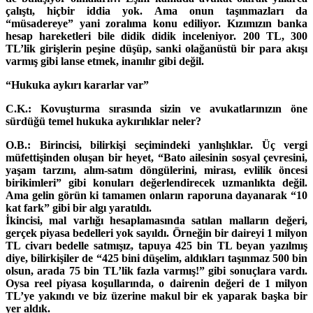
çalıştı, hiçbir iddia yok. Ama onun taşınmazları da
“müsadereye” yani zoralıma konu ediliyor. Kızımızın banka
hesap hareketleri bile didik didik inceleniyor. 200 TL, 300
TL’lik girişlerin peşine düşüp, sanki olağanüstü bir para akışı
varmış gibi lanse etmek, inanılır gibi değil.
“Hukuka aykırı kararlar var”
C.K.: Kovuşturma sırasında sizin ve avukatlarınızın öne
sürdüğü temel hukuka aykırılıklar neler?
O.B.: Birincisi, bilirkişi seçimindeki yanlışlıklar. Üç vergi
müfettişinden oluşan bir heyet, “Bato ailesinin sosyal çevresini,
yaşam tarzını, alım-satım döngülerini, mirası, evlilik öncesi
birikimleri” gibi konuları değerlendirecek uzmanlıkta değil.
Ama gelin görün ki tamamen onların raporuna dayanarak “10
kat fark” gibi bir algı yaratıldı.
İkincisi, mal varlığı hesaplamasında satılan malların değeri,
gerçek piyasa bedelleri yok sayıldı. Örneğin bir daireyi 1 milyon
TL civarı bedelle satmışız, tapuya 425 bin TL beyan yazılmış
diye, bilirkişiler de “425 bini düşelim, aldıkları taşınmaz 500 bin
olsun, arada 75 bin TL’lik fazla varmış!” gibi sonuçlara vardı.
Oysa reel piyasa koşullarında, o dairenin değeri de 1 milyon
TL’ye yakındı ve biz üzerine makul bir ek yaparak başka bir
yer aldık.