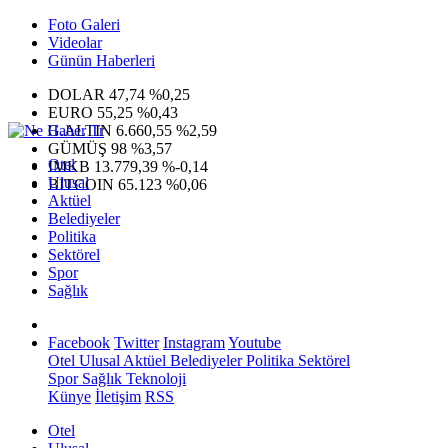
Foto Galeri
Videolar
Günün Haberleri
DOLAR
47,74
%0,25
EURO
55,25
%0,43
G.ALTIN
6.660,55
%2,59
GÜMÜŞ
98
%3,57
Otel
IMKB
13.779,39
%-0,14
Ulusal
BITCOIN
65.123
%0,06
Aktüel
Belediyeler
Politika
Sektörel
Spor
Sağlık
Facebook
Twitter
Instagram
Youtube
Otel
Ulusal
Aktüel
Belediyeler
Politika
Sektörel
Spor
Sağlık
Teknoloji
Künye
İletişim
RSS
Otel