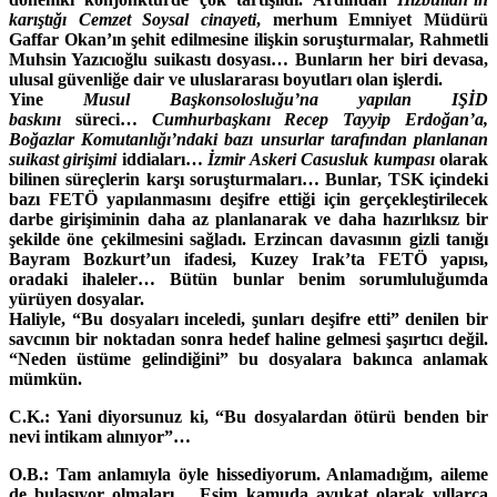
karıştığı Cemzet Soysal cinayeti
, merhum Emniyet Müdürü
Gaffar Okan’ın şehit edilmesine ilişkin soruşturmalar, Rahmetli
Muhsin Yazıcıoğlu suikastı dosyası… Bunların her biri devasa,
ulusal güvenliğe dair ve uluslararası boyutları olan işlerdi.
Yine
Musul Başkonsolosluğu’na yapılan IŞİD
baskını
süreci…
Cumhurbaşkanı Recep Tayyip Erdoğan’a,
Boğazlar Komutanlığı’ndaki bazı unsurlar tarafından planlanan
suikast girişimi
iddiaları…
İzmir Askeri Casusluk kumpası
olarak
bilinen süreçlerin karşı soruşturmaları… Bunlar, TSK içindeki
bazı FETÖ yapılanmasını deşifre ettiği için gerçekleştirilecek
darbe girişiminin daha az planlanarak ve daha hazırlıksız bir
şekilde öne çekilmesini sağladı. Erzincan davasının gizli tanığı
Bayram Bozkurt’un ifadesi, Kuzey Irak’ta FETÖ yapısı,
oradaki ihaleler… Bütün bunlar benim sorumluluğumda
yürüyen dosyalar.
Haliyle, “Bu dosyaları inceledi, şunları deşifre etti” denilen bir
savcının bir noktadan sonra hedef haline gelmesi şaşırtıcı değil.
“Neden üstüme gelindiğini” bu dosyalara bakınca anlamak
mümkün.
C.K.: Yani diyorsunuz ki, “Bu dosyalardan ötürü benden bir
nevi intikam alınıyor”…
O.B.: Tam anlamıyla öyle hissediyorum. Anlamadığım, aileme
de bulaşıyor olmaları… Eşim kamuda avukat olarak yıllarca