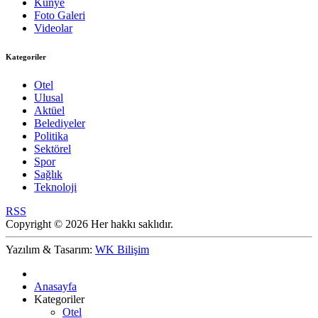
Künye
Foto Galeri
Videolar
Kategoriler
Otel
Ulusal
Aktüel
Belediyeler
Politika
Sektörel
Spor
Sağlık
Teknoloji
RSS
Copyright © 2026 Her hakkı saklıdır.
Yazılım & Tasarım:
WK Bilişim
Anasayfa
Kategoriler
Otel