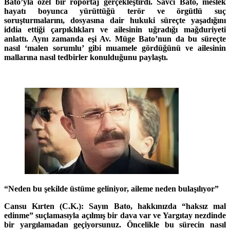
Bato’yla özel bir röportaj gerçekleştirdi. Savcı Bato, meslek
hayatı boyunca yürüttüğü terör ve örgütlü suç
soruşturmalarını, dosyasına dair hukuki süreçte yaşadığını
iddia ettiği çarpıklıkları ve ailesinin uğradığı mağduriyeti
anlattı. Aynı zamanda eşi Av. Müge Bato’nun da bu süreçte
nasıl ‘malen sorumlu’ gibi muamele gördüğünü ve ailesinin
mallarına nasıl tedbirler konulduğunu paylaştı.
“Neden bu şekilde üstüme geliniyor, aileme neden bulaşılıyor”
Cansu Kırten (C.K.): Sayın Bato, hakkınızda “haksız mal
edinme” suçlamasıyla açılmış bir dava var ve Yargıtay nezdinde
bir yargılamadan geçiyorsunuz. Öncelikle bu sürecin nasıl