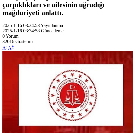
çarpıklıkları ve ailesinin uğradığı
mağduriyeti anlattı.
2025-1-16 03:34:58
Yayınlanma
2025-1-16 03:34:58
Güncelleme
0
Yorum
32016
Gösterim
-
+
A
A