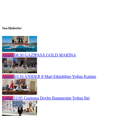
Son Haberler
Aktüel
08:30
GAZİPAŞA GOLD MARİNA
Aktüel
03:16
ANIDER 8 Mart Etkinliğine Yoğun Katılım
Sağlık
22:05
Gazipaşa Devlet Hastanesine Yoğun İlgi