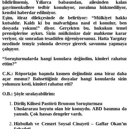
bildirilmemiş. Yıllarca babasından, ailesinden kalan
gayrimenkullere tedbir konuluyor, zoralıma hükmediliyor,
kendisi haberdar edilmiyor.
Eşim, itiraz dilekçesinde de belirtiyor: “Mülkiyet hakkı
kutsaldır. Kaldı ki bu malvarlığına nasıl el konulur, ben
dosyada yokum!” diyor. Gerçekten bu, hukukun temel
prensiplerine aykırı. Sizin mülkünüze dair mahkeme karar
veriyor, siz sonradan tesadüfen öğreniyorsunuz. Hatta Yargıtay
nezdinde temyiz yolunda devreye girerek savunma yapmaya
çalışıyor.
“Soruşturmalarda hangi konulara değindim, kimleri rahatsız
ettim?”
C.K.: Röportajın başında kısmen değindiniz ama biraz daha
açar mısınız? Bahsettiğiniz dosyalar hangi konularda sizin
yolunuzu kesti, kimleri rahatsız etti?
O.B.: Şöyle sıralayabilirim:
Diriliş Kilisesi Pastörü Brunson Soruşturması
Uluslararası boyutu olan bir konuydu. ABD basınına da
yansıdı. Çok hassas dengeler vardı.
Hizbullah ve Cemzet Soysal Cinayeti – Gaffar Okan’ın
Şehadeti