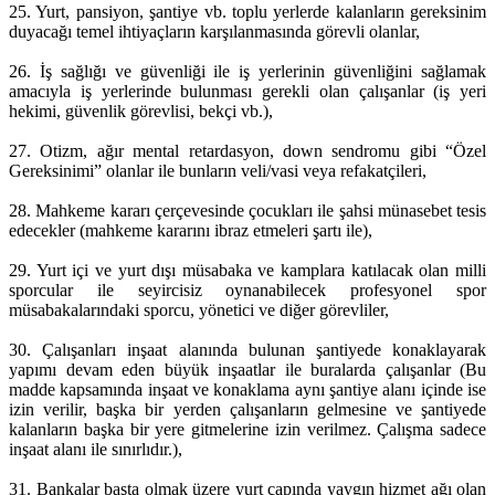
25. Yurt, pansiyon, şantiye vb. toplu yerlerde kalanların gereksinim
duyacağı temel ihtiyaçların karşılanmasında görevli olanlar,
26. İş sağlığı ve güvenliği ile iş yerlerinin güvenliğini sağlamak
amacıyla iş yerlerinde bulunması gerekli olan çalışanlar (iş yeri
hekimi, güvenlik görevlisi, bekçi vb.),
27. Otizm, ağır mental retardasyon, down sendromu gibi “Özel
Gereksinimi” olanlar ile bunların veli/vasi veya refakatçileri,
28. Mahkeme kararı çerçevesinde çocukları ile şahsi münasebet tesis
edecekler (mahkeme kararını ibraz etmeleri şartı ile),
29. Yurt içi ve yurt dışı müsabaka ve kamplara katılacak olan milli
sporcular ile seyircisiz oynanabilecek profesyonel spor
müsabakalarındaki sporcu, yönetici ve diğer görevliler,
30. Çalışanları inşaat alanında bulunan şantiyede konaklayarak
yapımı devam eden büyük inşaatlar ile buralarda çalışanlar (Bu
madde kapsamında inşaat ve konaklama aynı şantiye alanı içinde ise
izin verilir, başka bir yerden çalışanların gelmesine ve şantiyede
kalanların başka bir yere gitmelerine izin verilmez. Çalışma sadece
inşaat alanı ile sınırlıdır.),
31. Bankalar başta olmak üzere yurt çapında yaygın hizmet ağı olan