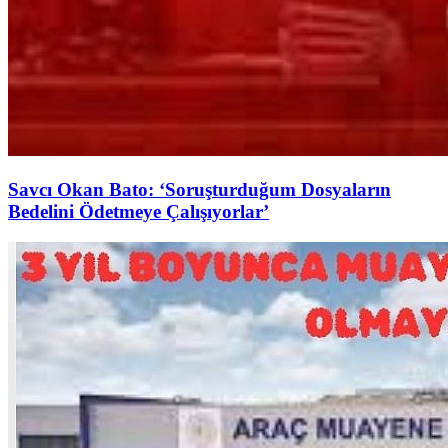
Savcı Okan Bato: ‘Soruşturduğum Dosyaların
Bedelini Ödetmeye Çalışıyorlar’