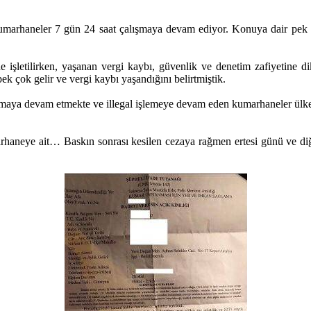
a kumarhaneler 7 gün 24 saat çalışmaya devam ediyor. Konuya dair pek
de işletilirken, yaşanan vergi kaybı, güvenlik ve denetim zafiyetine
pek çok gelir ve vergi kaybı yaşandığını belirtmiştik.
lmaya devam etmekte ve illegal işlemeye devam eden kumarhaneler ülke
aneye ait… Baskın sonrası kesilen cezaya rağmen ertesi günü ve diğe