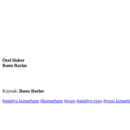
Özel Haber
Banu Barlas
Kaynak:
Banu Barlas
#antalya kumarhane
#kumarhane
#expo
#antalya expo
#expo kumarh