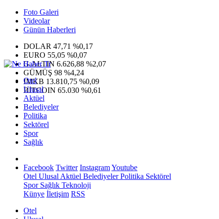
Foto Galeri
Videolar
Günün Haberleri
DOLAR
47,71
%0,17
EURO
55,05
%0,07
G.ALTIN
6.626,88
%2,07
GÜMÜŞ
98
%4,24
Otel
IMKB
13.810,75
%0,09
Ulusal
BITCOIN
65.030
%0,61
Aktüel
Belediyeler
Politika
Sektörel
Spor
Sağlık
Facebook
Twitter
Instagram
Youtube
Otel
Ulusal
Aktüel
Belediyeler
Politika
Sektörel
Spor
Sağlık
Teknoloji
Künye
İletişim
RSS
Otel