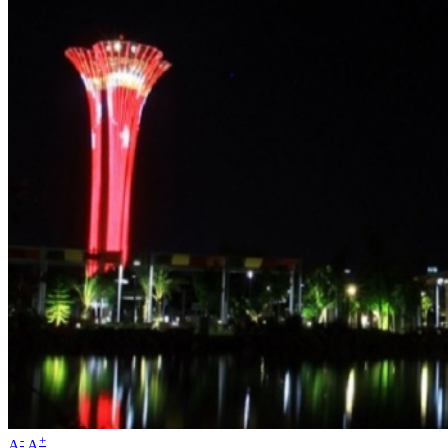
-
+
A
A