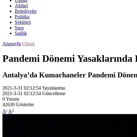
Ulusal
Aktüel
Belediyeler
Politika
Sektörel
Spor
Sağlık
Anasayfa
Ulusal
Pandemi Dönemi Yasaklarında B
Antalya’da Kumarhaneler Pandemi Dönemi
2021-3-31 02:12:54
Yayınlanma
2021-3-31 02:12:54
Güncelleme
0
Yorum
42630
Gösterim
-
+
A
A