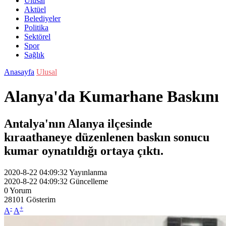
Ulusal
Aktüel
Belediyeler
Politika
Sektörel
Spor
Sağlık
Anasayfa
Ulusal
Alanya'da Kumarhane Baskını
Antalya'nın Alanya ilçesinde
kıraathaneye düzenlenen baskın sonucu
kumar oynatıldığı ortaya çıktı.
2020-8-22 04:09:32
Yayınlanma
2020-8-22 04:09:32
Güncelleme
0
Yorum
28101
Gösterim
-
+
A
A