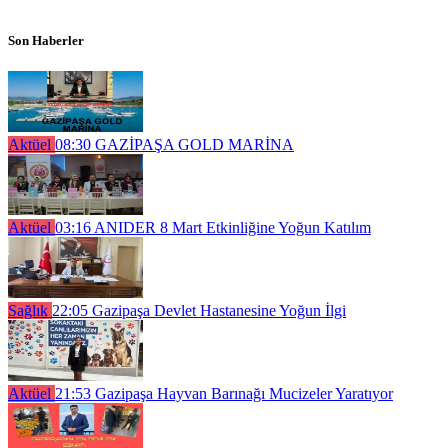
Son Haberler
Aktüel
08:30
GAZİPAŞA GOLD MARİNA
Aktüel
03:16
ANIDER 8 Mart Etkinliğine Yoğun Katılım
Sağlık
22:05
Gazipaşa Devlet Hastanesine Yoğun İlgi
Aktüel
21:53
Gazipaşa Hayvan Barınağı Mucizeler Yaratıyor