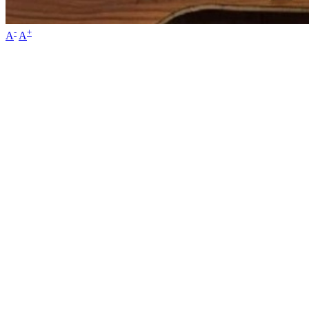
-
+
A
A