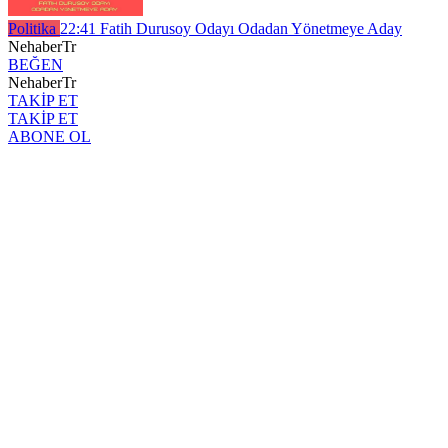
Politika
22:41
Fatih Durusoy Odayı Odadan Yönetmeye Aday
NehaberTr
BEĞEN
NehaberTr
TAKİP ET
TAKİP ET
ABONE OL