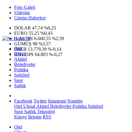
Foto Galeri
Videolar
Günün Haberleri
DOLAR
47,74
%0,25
EURO
55,25
%0,43
G.ALTIN
6.660,55
%2,59
GÜMÜŞ
98
%3,57
Otel
IMKB
13.779,39
%-0,14
Ulusal
BITCOIN
64.803
%-0,27
Aktüel
Belediyeler
Politika
Sektörel
Spor
Sağlık
Facebook
Twitter
Instagram
Youtube
Otel
Ulusal
Aktüel
Belediyeler
Politika
Sektörel
Spor
Sağlık
Teknoloji
Künye
İletişim
RSS
Otel