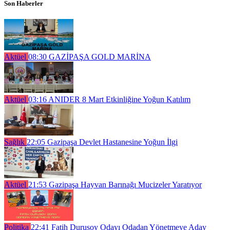
Son Haberler
Aktüel
08:30
GAZİPAŞA GOLD MARİNA
Aktüel
03:16
ANIDER 8 Mart Etkinliğine Yoğun Katılım
Sağlık
22:05
Gazipaşa Devlet Hastanesine Yoğun İlgi
Aktüel
21:53
Gazipaşa Hayvan Barınağı Mucizeler Yaratıyor
Politika
22:41
Fatih Durusoy Odayı Odadan Yönetmeye Aday