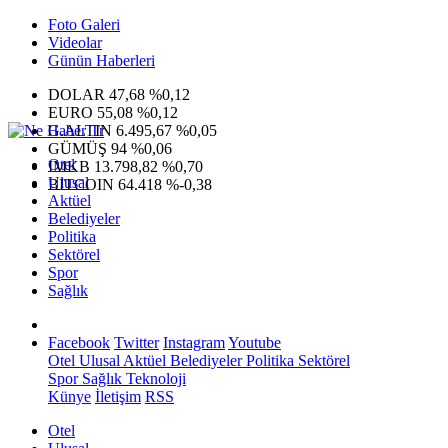
Foto Galeri
Videolar
Günün Haberleri
DOLAR
47,68
%0,12
EURO
55,08
%0,12
G.ALTIN
6.495,67
%0,05
GÜMÜŞ
94
%0,06
Otel
IMKB
13.798,82
%0,70
Ulusal
BITCOIN
64.418
%-0,38
Aktüel
Belediyeler
Politika
Sektörel
Spor
Sağlık
Facebook
Twitter
Instagram
Youtube
Otel
Ulusal
Aktüel
Belediyeler
Politika
Sektörel
Spor
Sağlık
Teknoloji
Künye
İletişim
RSS
Otel