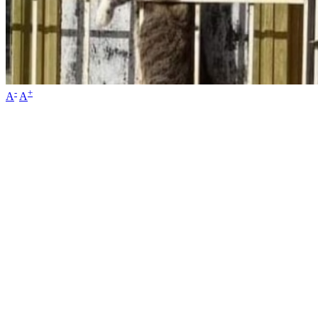
-
+
A
A