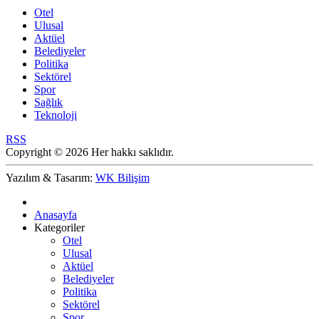
Otel
Ulusal
Aktüel
Belediyeler
Politika
Sektörel
Spor
Sağlık
Teknoloji
RSS
Copyright © 2026 Her hakkı saklıdır.
Yazılım & Tasarım:
WK Bilişim
Anasayfa
Kategoriler
Otel
Ulusal
Aktüel
Belediyeler
Politika
Sektörel
Spor