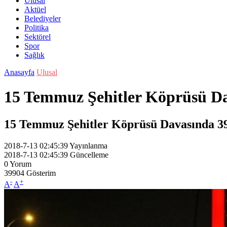
Ulusal
Aktüel
Belediyeler
Politika
Sektörel
Spor
Sağlık
Anasayfa
Ulusal
15 Temmuz Şehitler Köprüsü D
15 Temmuz Şehitler Köprüsü Davasında 39 
2018-7-13 02:45:39
Yayınlanma
2018-7-13 02:45:39
Güncelleme
0
Yorum
39904
Gösterim
-
+
A
A