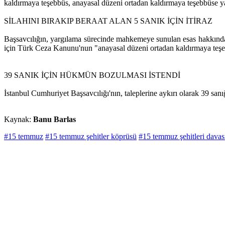
kaldırmaya teşebbüs, anayasal düzeni ortadan kaldırmaya teşebbüse ya
SİLAHINI BIRAKIP BERAAT ALAN 5 SANIK İÇİN İTİRAZ
Başsavcılığın, yargılama sürecinde mahkemeye sunulan esas hakkındaki 
için Türk Ceza Kanunu'nun "anayasal düzeni ortadan kaldırmaya teşe
39 SANIK İÇİN HÜKMÜN BOZULMASI İSTENDİ
İstanbul Cumhuriyet Başsavcılığı'nın, taleplerine aykırı olarak 39 sa
Kaynak:
Banu Barlas
#15 temmuz
#15 temmuz şehitler köprüsü
#15 temmuz şehitleri davas