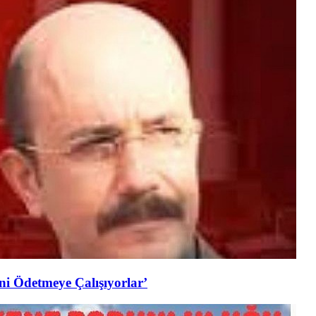
i Ödetmeye Çalışıyorlar’