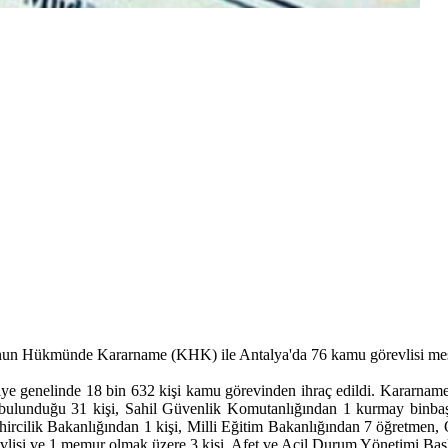
n Hükmünde Kararname (KHK) ile Antalya'da 76 kamu görevlisi mesle
enelinde 18 bin 632 kişi kamu görevinden ihraç edildi. Kararnameye 
a bulunduğu 31 kişi, Sahil Güvenlik Komutanlığından 1 kurmay binbaş
Şehircilik Bakanlığından 1 kişi, Milli Eğitim Bakanlığından 7 öğretmen
lisi ve 1 memur olmak üzere 3 kişi, Afet ve Acil Durum Yönetimi Başkan