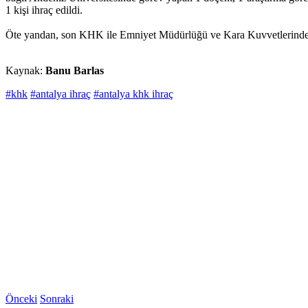
1 kişi ihraç edildi.
Öte yandan, son KHK ile Emniyet Müdürlüğü ve Kara Kuvvetlerinde de
Kaynak:
Banu Barlas
#khk
#antalya ihraç
#antalya khk ihraç
Önceki
Sonraki