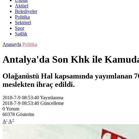
Ulusal
Aktüel
Belediyeler
Politika
Sektörel
Spor
Sağlık
Anasayfa
Politika
Antalya'da Son Khk ile Kamudan
Olağanüstü Hal kapsamında yayımlanan 7
meslekten ihraç edildi.
2018-7-9 08:53:40
Yayınlanma
2018-7-9 08:53:40
Güncelleme
0
Yorum
60378
Gösterim
-
+
A
A