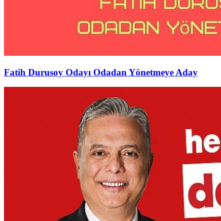
Fatih Durusoy Odayı Odadan Yönetmeye Aday