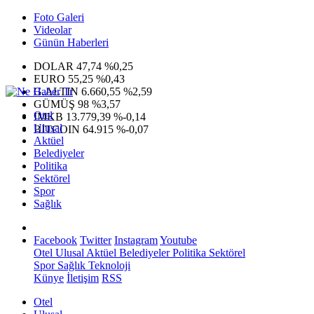
Foto Galeri
Videolar
Günün Haberleri
DOLAR
47,74
%0,25
EURO
55,25
%0,43
G.ALTIN
6.660,55
%2,59
GÜMÜŞ
98
%3,57
Otel
IMKB
13.779,39
%-0,14
Ulusal
BITCOIN
64.915
%-0,07
Aktüel
Belediyeler
Politika
Sektörel
Spor
Sağlık
Facebook
Twitter
Instagram
Youtube
Otel
Ulusal
Aktüel
Belediyeler
Politika
Sektörel
Spor
Sağlık
Teknoloji
Künye
İletişim
RSS
Otel