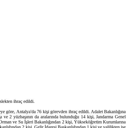
kten ihraç edildi.
göre, Antalya'da 76 kişi görevden ihraç edildi. Adalet Bakanlığına
ı ve 2 yüzbaşının da aralarında bulunduğu 14 kişi, Jandarma Genel
, Orman ve Su İşleri Bakanlığından 2 kişi, Yükseköğretim Kurumlarına
lığından 2 kişi, Gelir İdaresi Başkanlığından 1 kişi ve valilikten ise