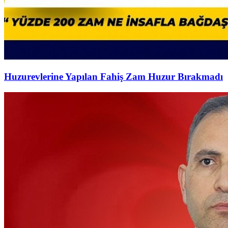
Huzurevlerine Yapılan Fahiş Zam Huzur Bırakmadı