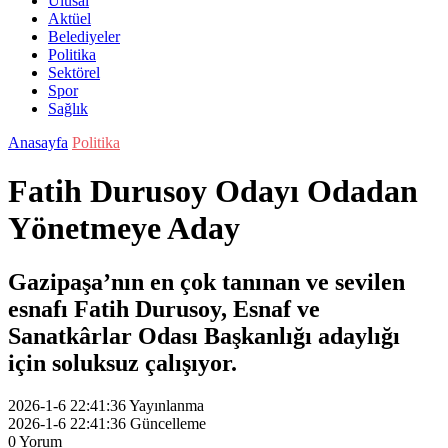
Ulusal
Aktüel
Belediyeler
Politika
Sektörel
Spor
Sağlık
Anasayfa
Politika
Fatih Durusoy Odayı Odadan
Yönetmeye Aday
Gazipaşa’nın en çok tanınan ve sevilen
esnafı Fatih Durusoy, Esnaf ve
Sanatkârlar Odası Başkanlığı adaylığı
için soluksuz çalışıyor.
2026-1-6 22:41:36
Yayınlanma
2026-1-6 22:41:36
Güncelleme
0
Yorum