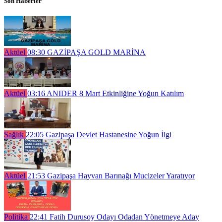
Son Haberler
Aktüel
08:30
GAZİPAŞA GOLD MARİNA
Aktüel
03:16
ANIDER 8 Mart Etkinliğine Yoğun Katılım
Sağlık
22:05
Gazipaşa Devlet Hastanesine Yoğun İlgi
Aktüel
21:53
Gazipaşa Hayvan Barınağı Mucizeler Yaratıyor
Politika
22:41
Fatih Durusoy Odayı Odadan Yönetmeye Aday