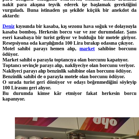
nakit para akışına teşvik ederek işe başlamak gerektiğini
vurguladı. Buna istinaden şu şekilde küçük bir anekdot da
aktardı:
Deniz
kıyısında bir kasaba, kış sezonu hava soğuk ve dolayısıyla
kasaba bomboş. Herkesin borcu var ve zor durumdalar. Şans
eseri kasabaya bir turist geliyor ve bulduğu bir motele giriyor.
Resepsiyona oda karşılığında 100 Lira bırakıp odasına çıkıyor.
Motel sahibi parayı hemen alıp,
market
sahibine borcunu
ödüyor.
Market sahibi o parayla toptancıya olan borcunu kapatıyor.
Toptancı sevinçle parayı alıp, nakliyeciye olan borcunu veriyor.
Nakliyeci parayı alıp benzinlik sahibine olan borcunu ödüyor.
Benzinlik sahibi de o parayla motele olan borcunu ödüyor.
O sırada turist geri dönüyor ve odayı beğenmediğini söyleyip
100 Lirasını geri alıyor.
Bu durumda kimse kâr etmiyor fakat herkesin borcu
kapanıyor.