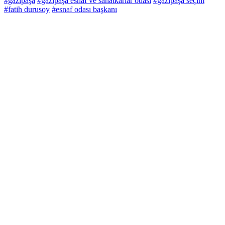
#gazipaşa
#gazipaşa esnaf ve sanatkarlar odası
#gazipaşa seçim
#fatih durusoy
#esnaf odası başkanı