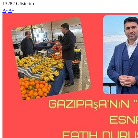
13282
Gösterim
-
+
A
A