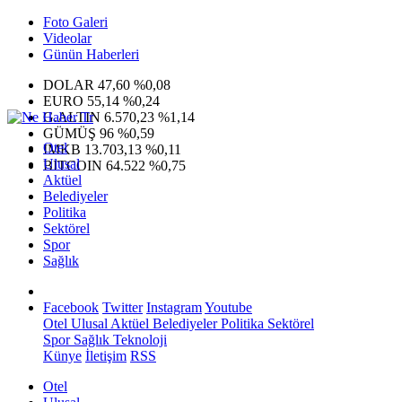
Foto Galeri
Videolar
Günün Haberleri
DOLAR
47,60
%0,08
EURO
55,14
%0,24
G.ALTIN
6.570,23
%1,14
GÜMÜŞ
96
%0,59
Otel
IMKB
13.703,13
%0,11
Ulusal
BITCOIN
64.522
%0,75
Aktüel
Belediyeler
Politika
Sektörel
Spor
Sağlık
Facebook
Twitter
Instagram
Youtube
Otel
Ulusal
Aktüel
Belediyeler
Politika
Sektörel
Spor
Sağlık
Teknoloji
Künye
İletişim
RSS
Otel