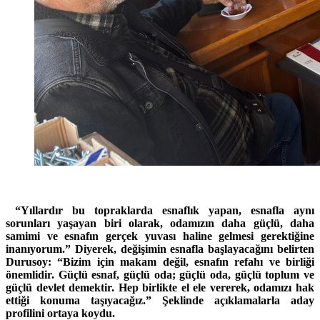
“Yıllardır bu topraklarda esnaflık yapan, esnafla aynı
sorunları yaşayan biri olarak, odamızın daha güçlü, daha
samimi ve esnafın gerçek yuvası haline gelmesi gerektiğine
inanıyorum.” Diyerek, değişimin esnafla başlayacağını belirten
Durusoy: “Bizim için makam değil, esnafın refahı ve birliği
önemlidir. Güçlü esnaf, güçlü oda; güçlü oda, güçlü toplum ve
güçlü devlet demektir. Hep birlikte el ele vererek, odamızı hak
ettiği konuma taşıyacağız.” Şeklinde açıklamalarla aday
profilini ortaya koydu.