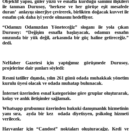
Objektif yapısı, güler yüzü ve esnafla kurduğu samimi ilişkileri
ile tanınan Durusoy, ‘herkese ve her görüşe eşit mesafede
duran’ anlayışı sinerjiye çevirerek, birlikten doğacak kuvvet ile
esnafın çok daha iyi yerde olmasını hedefliyor.
“Odamızı Odamızdan Yöneteceğiz” sloganı ile yola çıkan
Durusoy: “Değişim esnafla başlayacak, odamızı esnafın
omzunda bir yük değil, arkasında bir güç haline getireceğiz.”
dedi.
NeHaber Gazetesi için yaptığımız görüşmede Durusoy,
projelerine dair şunları söyledi:
Resmi tatiller dışında, yılın 261 günü odada muhakkak yönetim
kurulu üyesi olacak ve odada muhatap bulunacak.
İnternet üzerinden esnaf kategorisine göre gruplar oluşturarak,
kolay ve anlık iletişimler sağlamak.
Whatsapp grubumuz üzerinden hukuki danışmanlık hizmetinin
yanı sıra, ayda bir kez odada diyetisyen, psikolog hizmeti
verilecek.
Hayvanlar için “Candost” noktaları oluşturacağız. Kedi ve