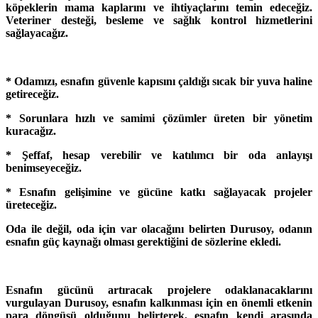
köpeklerin mama kaplarını ve ihtiyaçlarını temin edeceğiz.
Veteriner desteği, besleme ve sağlık kontrol hizmetlerini
sağlayacağız.
* Odamızı, esnafın güvenle kapısını çaldığı sıcak bir yuva haline
getireceğiz.
* Sorunlara hızlı ve samimi çözümler üreten bir yönetim
kuracağız.
* Şeffaf, hesap verebilir ve katılımcı bir oda anlayışı
benimseyeceğiz.
* Esnafın gelişimine ve gücüne katkı sağlayacak projeler
üreteceğiz.
Oda ile değil, oda için var olacağını belirten Durusoy, odanın
esnafın güç kaynağı olması gerektiğini de sözlerine ekledi.
Esnafın gücünü artıracak projelere odaklanacaklarını
vurgulayan Durusoy, esnafın kalkınması için en önemli etkenin
para döngüsü olduğunu belirterek, esnafın kendi arasında