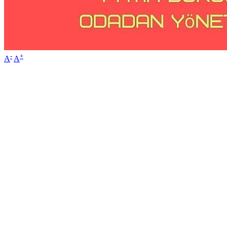
-
+
A
A