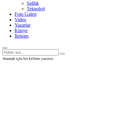
Sağlık
Teknoloji
Foto Galeri
Video
Yazarlar
Künye
İletişim
Aramak için bir kelime yazınız.