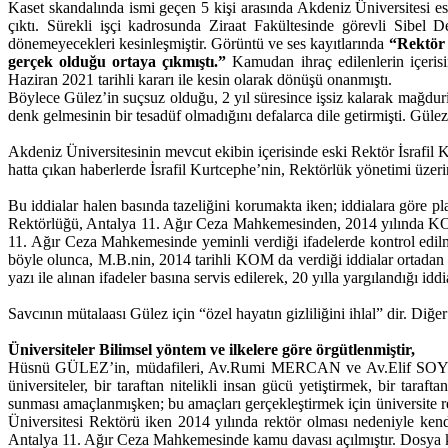
Kaset skandalında ismi geçen 5 kişi arasında Akdeniz Üniversitesi es
çıktı. Sürekli işçi kadrosunda Ziraat Fakültesinde görevli Sibel 
dönemeyecekleri kesinleşmiştir. Görüntü ve ses kayıtlarında
“Rektör 
gerçek olduğu ortaya çıkmıştı.”
Kamudan ihraç edilenlerin içeris
Haziran 2021 tarihli kararı ile kesin olarak dönüşü onanmıştı.
Böylece Gülez’in suçsuz olduğu, 2 yıl süresince işsiz kalarak mağdur
denk gelmesinin bir tesadüf olmadığını defalarca dile getirmişti. Güle
Akdeniz Üniversitesinin mevcut ekibin içerisinde eski Rektör İsrafil
hatta çıkan haberlerde İsrafil Kurtcephe’nin, Rektörlük yönetimi üzerin
Bu iddialar halen basında tazeliğini korumakta iken; iddialara göre p
Rektörlüğü, Antalya 11. Ağır Ceza Mahkemesinden, 2014 yılında KOM 
11. Ağır Ceza Mahkemesinde yeminli verdiği ifadelerde kontrol edil
böyle olunca, M.B.nin, 2014 tarihli KOM da verdiği iddialar ortad
yazı ile alınan ifadeler basına servis edilerek, 20 yılla yargılandığı id
Savcının mütalaası Gülez için “özel hayatın gizliliğini ihlal” dir. Diğer
Üniversiteler Bilimsel yöntem ve ilkelere göre örgütlenmiştir,
Hüsnü GÜLEZ’in, müdafileri, Av.Rumi MERCAN ve Av.Elif SOYLU, 2
üniversiteler, bir taraftan nitelikli insan gücü yetiştirmek, bir taraf
sunması amaçlanmışken; bu amaçları gerçekleştirmek için üniversite r
Üniversitesi Rektörü iken 2014 yılında rektör olması nedeniyle kendi
Antalya 11. Ağır Ceza Mahkemesinde kamu davası açılmıştır. Dosya k