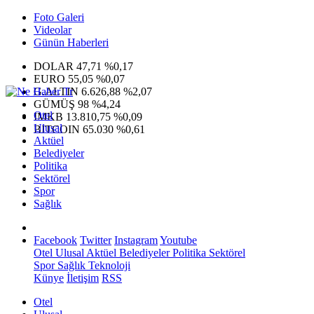
Foto Galeri
Videolar
Günün Haberleri
DOLAR
47,71
%0,17
EURO
55,05
%0,07
G.ALTIN
6.626,88
%2,07
GÜMÜŞ
98
%4,24
Otel
IMKB
13.810,75
%0,09
Ulusal
BITCOIN
65.030
%0,61
Aktüel
Belediyeler
Politika
Sektörel
Spor
Sağlık
Facebook
Twitter
Instagram
Youtube
Otel
Ulusal
Aktüel
Belediyeler
Politika
Sektörel
Spor
Sağlık
Teknoloji
Künye
İletişim
RSS
Otel