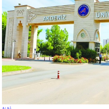
-
+
A
A