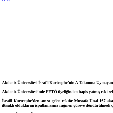
Akdeniz Üniversitesi İsrafil Kurtcephe’nin A Takımına Uymay
Akdeniz Üniversitesi’nde FETÖ üyeliğinden hapis yatmış eski r
İsrafil Kurtcephe’den sonra gelen rektör Mustafa Ünal 167 ak
iltisaklı olduklarını ispatlamasına rağmen göreve döndürülmedi