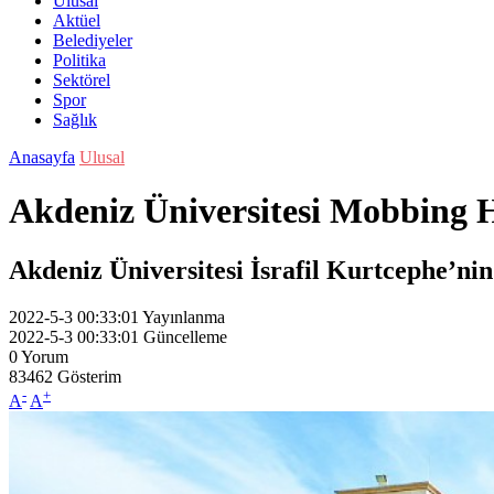
Ulusal
Aktüel
Belediyeler
Politika
Sektörel
Spor
Sağlık
Anasayfa
Ulusal
Akdeniz Üniversitesi Mobbing H
Akdeniz Üniversitesi İsrafil Kurtcephe’ni
2022-5-3 00:33:01
Yayınlanma
2022-5-3 00:33:01
Güncelleme
0
Yorum
83462
Gösterim
-
+
A
A