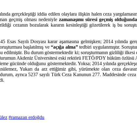
da gerçekleştiği iddia edilen olaylara ilişkin halen ceza yargılamas
zaman geçmiş olması nedeniyle
zamanaşımı süresi geçmiş olduğund
rildiği cezanın bozularak kararın kesinleştiği gözetilerek iş b
5 Esas Sayılı Dosyası karar aşamasına gelmişken; 2014 yılında gerç
oruşturması başlatılmış ve
“açığa alma”
tedbiri uygulanmıştır. Soruştu
usu edilmiştir. Bu durum göstermektedir ki; soruşturmanın gizliliği ilk
bu durumun Akdeniz Üniversitesi eski rektörü FETÖ/PDY hüküm özlüsü 
i etkileme gücünde olduğunu göstermektedir. Yoksa; 2014 yılında gerçek
üşünülemez, Yukarı da arz ettiğimiz gibi, yürümekte olan ceza dava
durum, ayrıca 5237 sayılı Türk Ceza Kanunun 277. Maddesinde ceza yap
di.
ülez
#ramazan erdoğdu