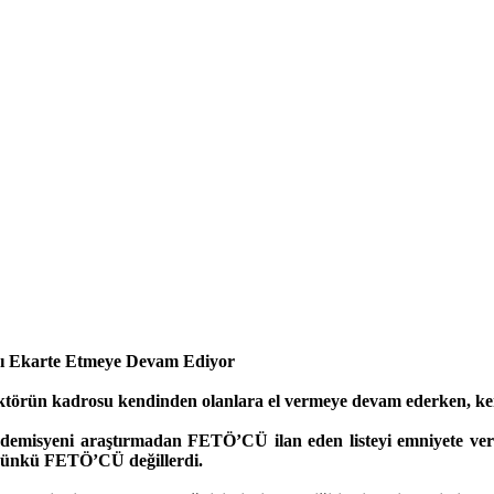
anı Ekarte Etmeye Devam Ediyor
ektörün kadrosu kendinden olanlara el vermeye devam ederken, ken
ademisyeni araştırmadan FETÖ’CÜ ilan eden listeyi emniyete verm
 çünkü FETÖ’CÜ değillerdi.