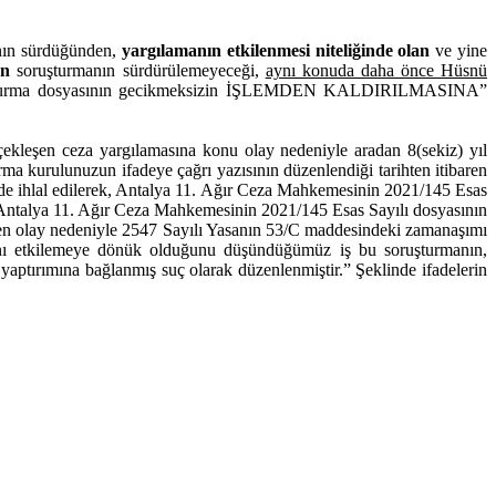
ının sürdüğünden,
yargılamanın etkilenmesi niteliğinde olan
ve yine
an
soruşturmanın sürdürülemeyeceği,
aynı konuda daha önce Hüsnü
u soruşturma dosyasının gecikmeksizin İŞLEMDEN KALDIRILMASINA”
ekleşen ceza yargılamasına konu olay nedeniyle aradan 8(sekiz) yıl
rma kurulunuzun ifadeye çağrı yazısının düzenlendiği tarihten itibaren
esi de ihlal edilerek, Antalya 11. Ağır Ceza Mahkemesinin 2021/145 Esas
Antalya 11. Ağır Ceza Mahkemesinin 2021/145 Esas Sayılı dosyasının
leşen olay nedeniyle 2547 Sayılı Yasanın 53/C maddesindeki zamanaşımı
sını etkilemeye dönük olduğunu düşündüğümüz iş bu soruşturmanın,
tırımına bağlanmış suç olarak düzenlenmiştir.” Şeklinde ifadelerin