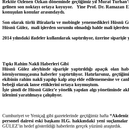
Rektör Özlenen Özkan döneminde geçtiğimiz yıl Murat Turhan’ın
gelinen son noktayı ortaya koyuyor. Yine Prof. Dr. Ramazan Er
konuşulan konular arasındaydı.
Son olarak türlü iftiralarla ve mobingle yenemedikleri Hüsnü G
Hüsnü Gülez, mali işlerden sorumlu olmadığı halde mali işlerden s
2014 yılındaki ifadeler kullanılarak saptırılıyor, üzerine siparişle
Tıpkı Rahim Nakli Haberleri Gibi
Hüsnü Gülez aleyhinde siparişle yaptırıldığı apaçık olan ha
isteniyormuşçasına haberler yaptırtılıyor. Hatırlarsınız, geçt
ekibinin rahim nakli yapılıp kalp atışı elde edilememesine ve ca
bebeği olarak lanse ettiklerini ortaya koymuştum.
İşte şimdi de Hüsnü Gülez’e yönelik yapılan algı yönetiminde akl
izlenimi yaratılmaya çalışılıyor.
Cumhuriyet ve Yeniçağ gibi gazetelerinde geçtiğimiz hafta
“Akdeniz Ü
personel dairesi eski başkanı H.G. hakkındaki yeni suçlamalar
GÜLEZ’in hedef gösterildiği haberlerin gerçek yüzünü araştırdık.