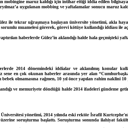
 mobingine maruz kaldığı için intihar ettiği iddia edilen bilgi
yılmaz’a uygulanan mobbing ve yaftalamalar sonucu maruz kaldığı 
ülez ile tekrar uğraşmaya başlayan üniversite yönetimi, akla haya
orumlu muamelesi görerek, görevi kötüye kullandığı iddiası ile açı
 yaptırılan haberlerde Gülez’in aklandığı halde hala geçmişteki yafta
berlerde 2014 dönemindeki iddialar ve aklanılmış konular kull
iğimiz sene en çok okunan haberler arasında yer alan “Cumhurbaş
nlı bebek olmamasına rağmen, 10 yıl önce yapılan rahim naklini 10 y
andığı ve memuriyete döndüğü halde 2014 ifadeleri gündeme getiril
niversitesi yönetimi, 2014 yılında eski rektör İsrafil Kurtcephe'ni
 üzerine soruşturma başlattı. Soruşturma sonunda ilahiyat fakül