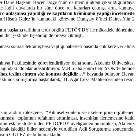
İşler Daire Başkanı Hacer Doğru’nun da memurluktan çıkarıldığı ortaya
 ilgili davalarda bir süre önce ret kararları çıkmış, artık kamuya
dro anlaşması yapıldığı
ve kayıtların kriminalin yaptığı incelemede
n Hüsnü Gülez’in kamudaki görevine Danıştay 8’inci Dairesi’nin 2
ayların başlama tarihinin terör örgütü FETÖ/PDY ile mücadele dönemine
dır’ şeklinde fişlendiği de ortaya çıkmıştı.
ı sonrası tekrar iş başı yaptığı haberleri basında çok kere yer almış
ahiyat Fakültesinde görevlendiriliyor, daha sonra Akdeniz Üniversitesi
nağındaki iddialar araştırılmıyor. M.B. daha sonra hem YÖK’te hemde
ihaz teslim etmem söz konusu değildir…”
beyanda buluyor. Beyan
akkında soruşturma başlatılarak, 11. Ağır Ceza Mahkemesinden resmi
andırır dilekçede, “Bilimsel yöntem ve ilkelere göre örgütlenen
lkınması, toplumun refahının arttırılması, insanlığın ilerlemesine katkı
sitesinin eski rektörlerinden FETÖ/PDY üyeliğinden hükümlüsü, Akdeniz
larak işlediği fiiller nedeniyle yürütülen Adli Soruşturma sonucunda,
n Hüsnü GÜLEZ de bulunmaktadır.