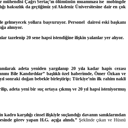
sayar mühendisi Çağrı Sertaç’ın ölümünün muamması ise mobingde
haksızlık da geçtiğimiz yıl Akdeniz Üniversitesine dair en çok
le gelmeyecek yollara başvuruyor. Personel dairesi eski başkanı
ğa alınıyor.
lar tazelenip 20 sene hapsi istendiğine ilişkin yalanlar yer alıyor.
anılarak adeta yeniden yargılanıp 20 yıla kadar hapis cezası
kanını Bile Kandırdılar” başlıklı özel haberimde, Ömer Özkan ve
ıl sonraki doğan bebekle birleştirip; Türkiye’nin ilk rahim nakli
ip, adeta yeni bir suç ortaya çıkmış ve 20 yıl hapsi isteniyormuş
n kadro karşılığı cinsel ilişkiyle suçlandığı davanın sanıklarından
tesinde görev yapan H.G. açığa alındı.”
Şeklinde çıkan ve Hüsnü