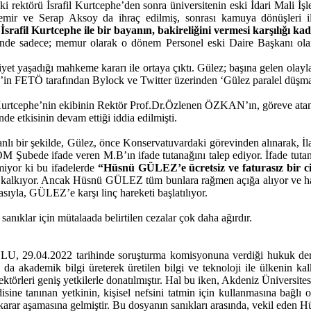
ki rektörü İsrafil Kurtcephe’den sonra üniversitenin eski İdari Mali 
Demir ve Serap Aksoy da ihraç edilmiş, sonrası kamuya dönüşleri ile
İsrafil Kurtcephe ile bir bayanın, bakireliğini vermesi karşılığı ka
inde sadece; memur olarak o dönem Personel eski Daire Başkanı ola
iyet yaşadığı mahkeme kararı ile ortaya çıktı. Gülez; başına gelen ol
z’in FETÖ tarafından Bylock ve Twitter üzerinden ‘Gülez paralel düşmanı
 Kurtcephe’nin ekibinin Rektör Prof.Dr.Özlenen ÖZKAN’ın, göreve atanmas
de etkisinin devam ettiği iddia edilmişti.
lanlı bir şekilde, Gülez, önce Konservatuvardaki görevinden alınarak, İl
Şubede ifade veren M.B’ın ifade tutanağını talep ediyor. İfade tuta
miyor ki bu ifadelerde
“Hüsnü GÜLEZ’e ücretsiz ve faturasız bir c
an kalkıyor. Ancak Hüsnü GÜLEZ tüm bunlara rağmen açığa alıyor ve h
diasıyla, GÜLEZ’e karşı linç hareketi başlatılıyor.
 sanıklar için mütalaada belirtilen cezalar çok daha ağırdır.
9.04.2022 tarihinde soruşturma komisyonuna verdiği hukuk dersini 
tan da akademik bilgi üreterek üretilen bilgi ve teknoloji ile ülkenin ka
ektörleri geniş yetkilerle donatılmıştır. Hal bu iken, Akdeniz Üniver
sine tanınan yetkinin, kişisel nefsini tatmin için kullanmasına bağlı o
arar aşamasına gelmiştir. Bu dosyanın sanıkları arasında, vekil ede