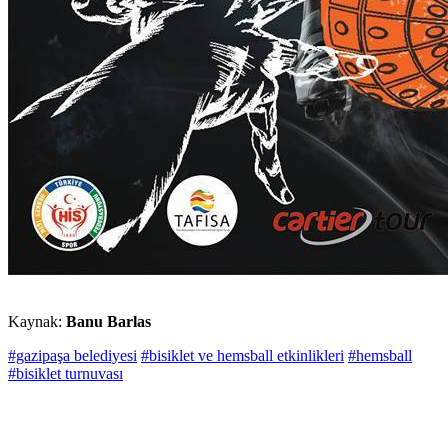
Kaynak:
Banu Barlas
#gazipaşa belediyesi
#bisiklet ve hemsball etkinlikleri
#hemsball
#bisiklet turnuvası