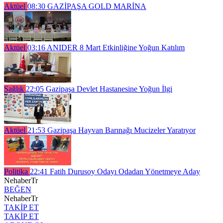
Aktüel
08:30
GAZİPAŞA GOLD MARİNA
Aktüel
03:16
ANIDER 8 Mart Etkinliğine Yoğun Katılım
Sağlık
22:05
Gazipaşa Devlet Hastanesine Yoğun İlgi
Aktüel
21:53
Gazipaşa Hayvan Barınağı Mucizeler Yaratıyor
Politika
22:41
Fatih Durusoy Odayı Odadan Yönetmeye Aday
NehaberTr
BEĞEN
NehaberTr
TAKİP ET
TAKİP ET