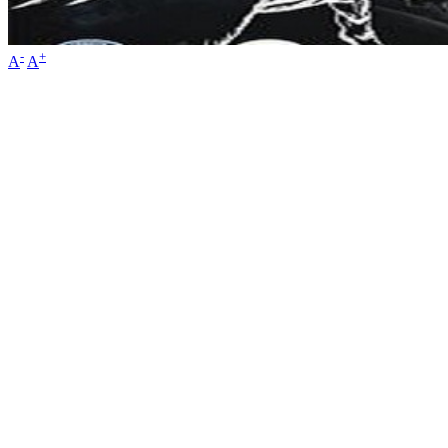
-
+
A
A