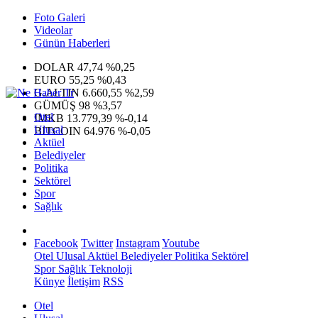
Foto Galeri
Videolar
Günün Haberleri
DOLAR
47,74
%0,25
EURO
55,25
%0,43
G.ALTIN
6.660,55
%2,59
GÜMÜŞ
98
%3,57
Otel
IMKB
13.779,39
%-0,14
Ulusal
BITCOIN
64.976
%-0,05
Aktüel
Belediyeler
Politika
Sektörel
Spor
Sağlık
Facebook
Twitter
Instagram
Youtube
Otel
Ulusal
Aktüel
Belediyeler
Politika
Sektörel
Spor
Sağlık
Teknoloji
Künye
İletişim
RSS
Otel