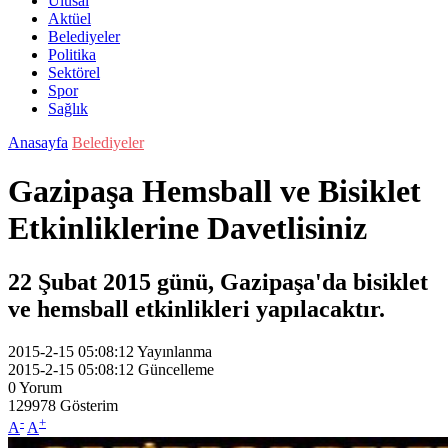
Ulusal
Aktüel
Belediyeler
Politika
Sektörel
Spor
Sağlık
Anasayfa
Belediyeler
Gazipaşa Hemsball ve Bisiklet
Etkinliklerine Davetlisiniz
22 Şubat 2015 günü, Gazipaşa'da bisiklet
ve hemsball etkinlikleri yapılacaktır.
2015-2-15 05:08:12
Yayınlanma
2015-2-15 05:08:12
Güncelleme
0
Yorum
129978
Gösterim
-
+
A
A