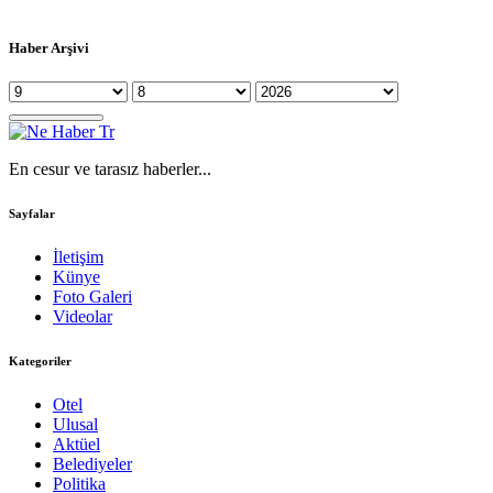
Haber Arşivi
En cesur ve tarasız haberler...
Sayfalar
İletişim
Künye
Foto Galeri
Videolar
Kategoriler
Otel
Ulusal
Aktüel
Belediyeler
Politika