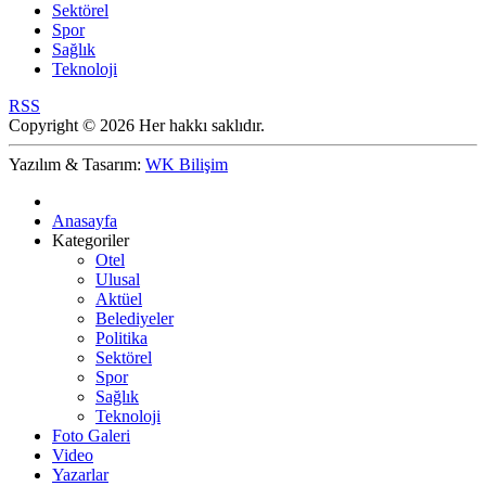
Sektörel
Spor
Sağlık
Teknoloji
RSS
Copyright © 2026 Her hakkı saklıdır.
Yazılım & Tasarım:
WK Bilişim
Anasayfa
Kategoriler
Otel
Ulusal
Aktüel
Belediyeler
Politika
Sektörel
Spor
Sağlık
Teknoloji
Foto Galeri
Video
Yazarlar