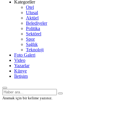
Kategoriler
Otel
Ulusal
Aktüel
Belediyeler
Politika
Sektörel
Spor
Sağlık
Teknoloji
Foto Galeri
Video
Yazarlar
Künye
İletişim
Aramak için bir kelime yazınız.