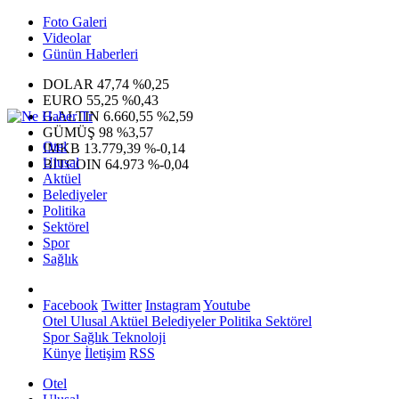
Foto Galeri
Videolar
Günün Haberleri
DOLAR
47,74
%0,25
EURO
55,25
%0,43
G.ALTIN
6.660,55
%2,59
GÜMÜŞ
98
%3,57
Otel
IMKB
13.779,39
%-0,14
Ulusal
BITCOIN
64.973
%-0,04
Aktüel
Belediyeler
Politika
Sektörel
Spor
Sağlık
Facebook
Twitter
Instagram
Youtube
Otel
Ulusal
Aktüel
Belediyeler
Politika
Sektörel
Spor
Sağlık
Teknoloji
Künye
İletişim
RSS
Otel