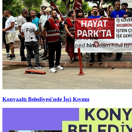
Konyaaltı Belediyesi'nde İşçi Kıyımı