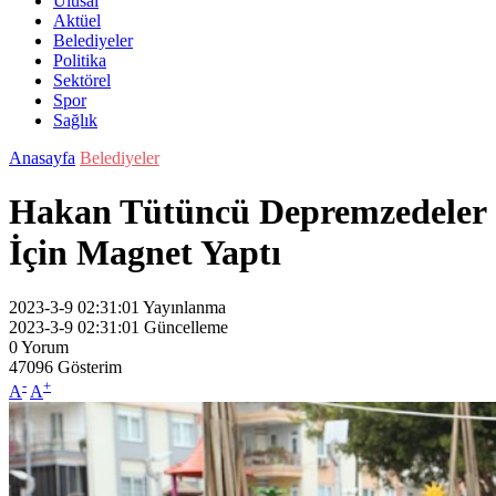
Ulusal
Aktüel
Belediyeler
Politika
Sektörel
Spor
Sağlık
Anasayfa
Belediyeler
Hakan Tütüncü Depremzedeler
İçin Magnet Yaptı
2023-3-9 02:31:01
Yayınlanma
2023-3-9 02:31:01
Güncelleme
0
Yorum
47096
Gösterim
-
+
A
A