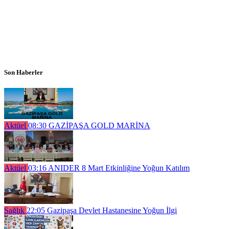
Son Haberler
Aktüel
08:30
GAZİPAŞA GOLD MARİNA
Aktüel
03:16
ANIDER 8 Mart Etkinliğine Yoğun Katılım
Sağlık
22:05
Gazipaşa Devlet Hastanesine Yoğun İlgi