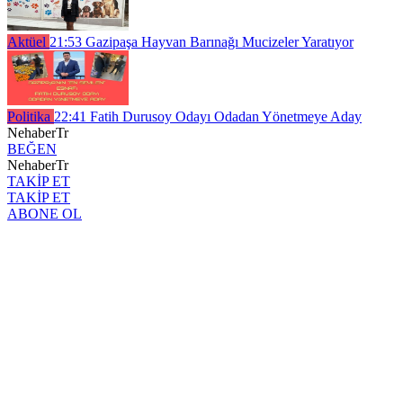
Aktüel
21:53
Gazipaşa Hayvan Barınağı Mucizeler Yaratıyor
Politika
22:41
Fatih Durusoy Odayı Odadan Yönetmeye Aday
NehaberTr
BEĞEN
NehaberTr
TAKİP ET
TAKİP ET
ABONE OL