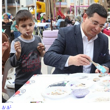
-
+
A
A