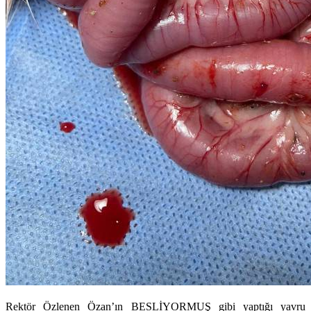
Rektör Özlenen Özan’ın BESLİYORMUŞ gibi yaptığı yavru