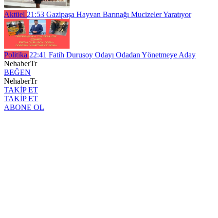
Aktüel
21:53
Gazipaşa Hayvan Barınağı Mucizeler Yaratıyor
Politika
22:41
Fatih Durusoy Odayı Odadan Yönetmeye Aday
NehaberTr
BEĞEN
NehaberTr
TAKİP ET
TAKİP ET
ABONE OL