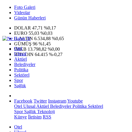
Foto Galeri
Videolar
Günün Haberleri
DOLAR
47,71
%0,17
EURO
55,03
%0,03
G.ALTIN
6.534,88
%0,65
GÜMÜŞ
96
%1,45
Otel
IMKB
13.798,82
%0,00
Ulusal
BITCOIN
64.415
%-0,27
Aktüel
Belediyeler
Politika
Sektörel
Spor
Sağlık
Facebook
Twitter
Instagram
Youtube
Otel
Ulusal
Aktüel
Belediyeler
Politika
Sektörel
Spor
Sağlık
Teknoloji
Künye
İletişim
RSS
Otel