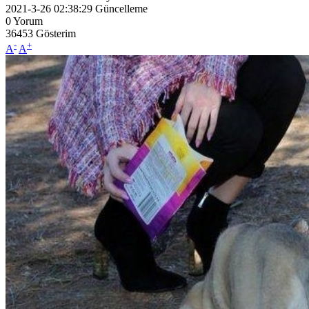
2021-3-26 02:38:29
Güncelleme
0
Yorum
36453
Gösterim
-
+
A
A