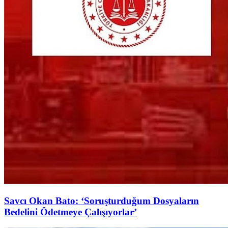
Savcı Okan Bato: ‘Soruşturduğum Dosyaların
Bedelini Ödetmeye Çalışıyorlar’