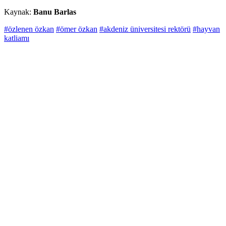
Kaynak:
Banu Barlas
#özlenen özkan
#ömer özkan
#akdeniz üniversitesi rektörü
#hayvan
katliamı