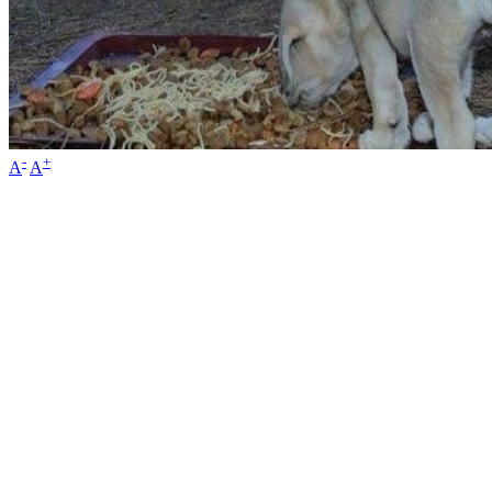
-
+
A
A