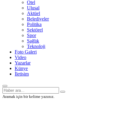
Otel
Ulusal
Aktüel
Belediyeler
Politika
Sektörel
Spor
Sağlık
Teknoloji
Foto Galeri
Video
Yazarlar
Künye
İletişim
Aramak için bir kelime yazınız.