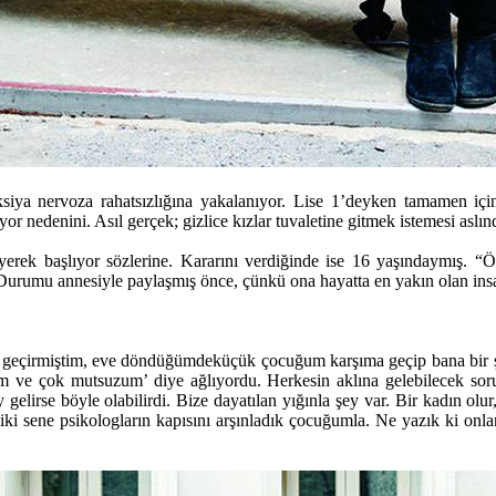
ksiya nervoza rahatsızlığına yakalanıyor. Lise 1’deyken tamamen için
r nedenini. Asıl gerçek; gizlice kızlar tuvaletine gitmek istemesi aslınd
leyerek başlıyor sözlerine. Kararını verdiğinde ise 16 yaşındaymış. 
urumu annesiyle paylaşmış önce, çünkü ona hayatta en yakın olan insan
geçirmiştim, eve döndüğümdeküçük çocuğum karşıma geçip bana bir şey
 ve çok mutsuzum’ diye ağlıyordu. Herkesin aklına gelebilecek sorula
elirse böyle olabilirdi. Bize dayatılan yığınla şey var. Bir kadın olur,
çin iki sene psikologların kapısını arşınladık çocuğumla. Ne yazık ki o