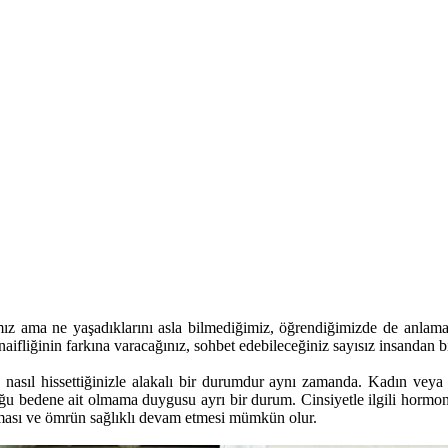
ğımız ama ne yaşadıklarını asla bilmediğimiz, öğrendiğimizde de anlam
ifliğinin farkına varacağınız, sohbet edebileceğiniz sayısız insandan bir
l, nasıl hissettiğinizle alakalı bir durumdur aynı zamanda. Kadın veya 
edene ait olmama duygusu ayrı bir durum. Cinsiyetle ilgili hormonal
şılması ve ömrün sağlıklı devam etmesi mümkün olur.