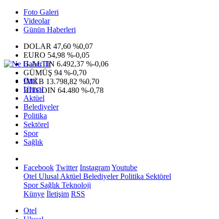
Foto Galeri
Videolar
Günün Haberleri
DOLAR
47,60
%0,07
EURO
54,98
%-0,05
G.ALTIN
6.492,37
%-0,06
GÜMÜŞ
94
%-0,70
Otel
IMKB
13.798,82
%0,70
Ulusal
BITCOIN
64.480
%-0,78
Aktüel
Belediyeler
Politika
Sektörel
Spor
Sağlık
Facebook
Twitter
Instagram
Youtube
Otel
Ulusal
Aktüel
Belediyeler
Politika
Sektörel
Spor
Sağlık
Teknoloji
Künye
İletişim
RSS
Otel