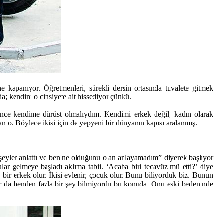
e kapanıyor. Öğretmenleri, sürekli dersin ortasında tuvalete gitmek
a; kendini o cinsiyete ait hissediyor çünkü.
“Önce kendime dürüst olmalıydım. Kendimi erkek değil, kadın olarak
 o. Böylece ikisi için de yepyeni bir dünyanın kapısı aralanmış.
ler anlattı ve ben ne olduğunu o an anlayamadım” diyerek başlıyor
r gelmeye başladı aklıma tabii. ‘Acaba biri tecavüz mü etti?’ diye
 bir erkek olur. İkisi evlenir, çocuk olur. Bunu biliyorduk biz. Bunun
nlar da benden fazla bir şey bilmiyordu bu konuda. Onu eski bedeninde