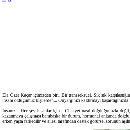
Ela Özer Kaçar içimizden biri. Bir transseksüel. Sık sık karşılaştı
insanı olduğumuz kişilerden... Önyargınızı kaldırmayı başardığınızda na
İnsanız... Her şey insanlar için... Cinsiyet nasıl doğduğunuzla deği
kazanmaya çalışması bambaşka bir durum, hormonal anlamda doğduğu b
erken yaşta farkedilir ve ailesi tarafından destek görürse, sorunun a