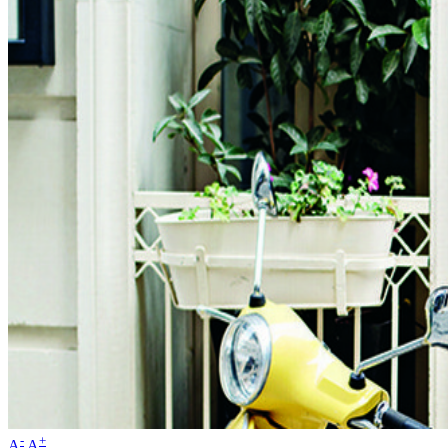
-
+
A
A