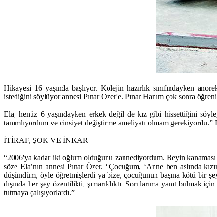
Hikayesi 16 yaşında başlıyor. Kolejin hazırlık sınıfındayken anore
istediğini söylüyor annesi Pınar Özer'e. Pınar Hanım çok sonra öğreniyo
Ela, henüz 6 yaşındayken erkek değil de kız gibi hissettiğini söy
tanımlıyordum ve cinsiyet değiştirme ameliyatı olmam gerekiyordu.” D
İTİRAF, ŞOK VE İNKAR
“2006'ya kadar iki oğlum olduğunu zannediyordum. Beyin kanaması 
söze Ela’nın annesi Pınar Özer. “Çocuğum, ‘Anne ben aslında kızım
düşündüm, öyle öğretmişlerdi ya bize, çocuğunun başına kötü bir şey g
dışında her şey özentilikti, şımarıklıktı. Sorularıma yanıt bulmak i
tutmaya çalışıyorlardı.”