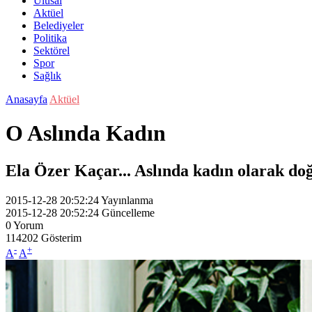
Ulusal
Aktüel
Belediyeler
Politika
Sektörel
Spor
Sağlık
Anasayfa
Aktüel
O Aslında Kadın
Ela Özer Kaçar... Aslında kadın olarak do
2015-12-28 20:52:24
Yayınlanma
2015-12-28 20:52:24
Güncelleme
0
Yorum
114202
Gösterim
-
+
A
A