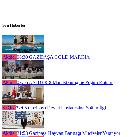
Son Haberler
Aktüel
08:30
GAZİPAŞA GOLD MARİNA
Aktüel
03:16
ANIDER 8 Mart Etkinliğine Yoğun Katılım
Sağlık
22:05
Gazipaşa Devlet Hastanesine Yoğun İlgi
Aktüel
21:53
Gazipaşa Hayvan Barınağı Mucizeler Yaratıyor