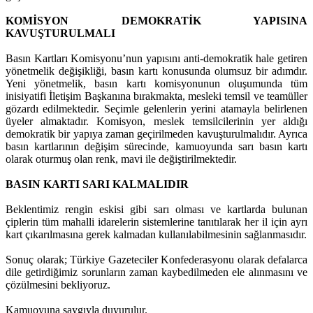
KOMİSYON DEMOKRATİK YAPISINA
KAVUŞTURULMALI
Basın Kartları Komisyonu’nun yapısını anti-demokratik hale getiren
yönetmelik değişikliği, basın kartı konusunda olumsuz bir adımdır.
Yeni yönetmelik, basın kartı komisyonunun oluşumunda tüm
inisiyatifi İletişim Başkanına bırakmakta, mesleki temsil ve teamüller
gözardı edilmektedir. Seçimle gelenlerin yerini atamayla belirlenen
üyeler almaktadır. Komisyon, meslek temsilcilerinin yer aldığı
demokratik bir yapıya zaman geçirilmeden kavuşturulmalıdır. Ayrıca
basın kartlarının değişim sürecinde, kamuoyunda sarı basın kartı
olarak oturmuş olan renk, mavi ile değiştirilmektedir.
BASIN KARTI SARI KALMALIDIR
Beklentimiz rengin eskisi gibi sarı olması ve kartlarda bulunan
çiplerin tüm mahalli idarelerin sistemlerine tanıtılarak her il için ayrı
kart çıkarılmasına gerek kalmadan kullanılabilmesinin sağlanmasıdır.
Sonuç olarak; Türkiye Gazeteciler Konfederasyonu olarak defalarca
dile getirdiğimiz sorunların zaman kaybedilmeden ele alınmasını ve
çözülmesini bekliyoruz.
Kamuoyuna saygıyla duyurulur.