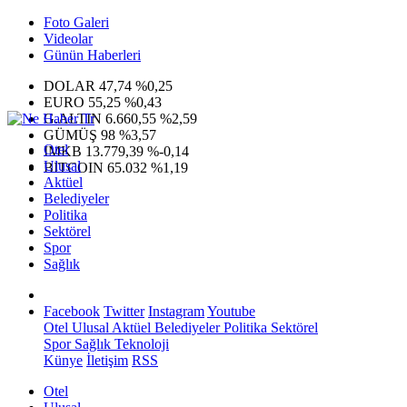
Foto Galeri
Videolar
Günün Haberleri
DOLAR
47,74
%0,25
EURO
55,25
%0,43
G.ALTIN
6.660,55
%2,59
GÜMÜŞ
98
%3,57
Otel
IMKB
13.779,39
%-0,14
Ulusal
BITCOIN
65.032
%1,19
Aktüel
Belediyeler
Politika
Sektörel
Spor
Sağlık
Facebook
Twitter
Instagram
Youtube
Otel
Ulusal
Aktüel
Belediyeler
Politika
Sektörel
Spor
Sağlık
Teknoloji
Künye
İletişim
RSS
Otel