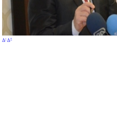
-
+
A
A