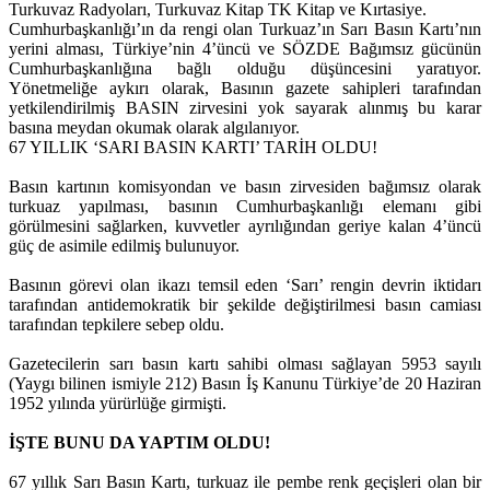
Turkuvaz Radyoları, Turkuvaz Kitap TK Kitap ve Kırtasiye.
Cumhurbaşkanlığı’ın da rengi olan Turkuaz’ın Sarı Basın Kartı’nın
yerini alması, Türkiye’nin 4’üncü ve SÖZDE Bağımsız gücünün
Cumhurbaşkanlığına bağlı olduğu düşüncesini yaratıyor.
Yönetmeliğe aykırı olarak, Basının gazete sahipleri tarafından
yetkilendirilmiş BASIN zirvesini yok sayarak alınmış bu karar
basına meydan okumak olarak algılanıyor.
67 YILLIK ‘SARI BASIN KARTI’ TARİH OLDU!
Basın kartının komisyondan ve basın zirvesiden bağımsız olarak
turkuaz yapılması, basının Cumhurbaşkanlığı elemanı gibi
görülmesini sağlarken, kuvvetler ayrılığından geriye kalan 4’üncü
güç de asimile edilmiş bulunuyor.
Basının görevi olan ikazı temsil eden ‘Sarı’ rengin devrin iktidarı
tarafından antidemokratik bir şekilde değiştirilmesi basın camiası
tarafından tepkilere sebep oldu.
Gazetecilerin sarı basın kartı sahibi olması sağlayan 5953 sayılı
(Yaygı bilinen ismiyle 212) Basın İş Kanunu Türkiye’de 20 Haziran
1952 yılında yürürlüğe girmişti.
İŞTE BUNU DA YAPTIM OLDU!
67 yıllık Sarı Basın Kartı, turkuaz ile pembe renk geçişleri olan bir