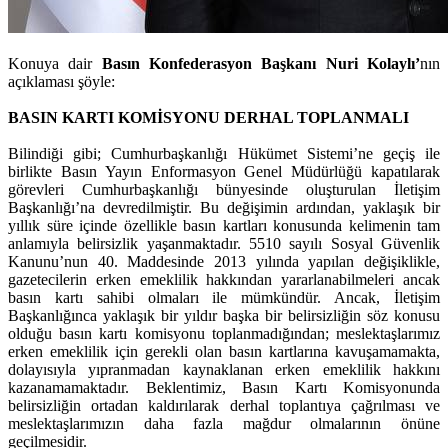
Konuya dair
Basın Konfederasyon Başkanı Nuri Kolaylı’
nın
açıklaması şöyle:
BASIN KARTI KOMİSYONU DERHAL TOPLANMALI
Bilindiği gibi; Cumhurbaşkanlığı Hükümet Sistemi’ne geçiş ile
birlikte Basın Yayın Enformasyon Genel Müdürlüğü kapatılarak
görevleri Cumhurbaşkanlığı bünyesinde oluşturulan İletişim
Başkanlığı’na devredilmiştir. Bu değişimin ardından, yaklaşık bir
yıllık süre içinde özellikle basın kartları konusunda kelimenin tam
anlamıyla belirsizlik yaşanmaktadır. 5510 sayılı Sosyal Güvenlik
Kanunu’nun 40. Maddesinde 2013 yılında yapılan değişiklikle,
gazetecilerin erken emeklilik hakkından yararlanabilmeleri ancak
basın kartı sahibi olmaları ile mümkündür. Ancak, İletişim
Başkanlığınca yaklaşık bir yıldır başka bir belirsizliğin söz konusu
olduğu basın kartı komisyonu toplanmadığından; meslektaşlarımız
erken emeklilik için gerekli olan basın kartlarına kavuşamamakta,
dolayısıyla yıpranmadan kaynaklanan erken emeklilik hakkını
kazanamamaktadır. Beklentimiz, Basın Kartı Komisyonunda
belirsizliğin ortadan kaldırılarak derhal toplantıya çağrılması ve
meslektaşlarımızın daha fazla mağdur olmalarının önüne
geçilmesidir.