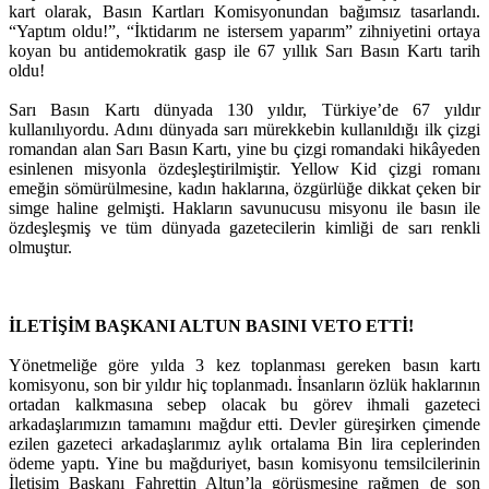
kart olarak, Basın Kartları Komisyonundan bağımsız tasarlandı.
“Yaptım oldu!”, “İktidarım ne istersem yaparım” zihniyetini ortaya
koyan bu antidemokratik gasp ile 67 yıllık Sarı Basın Kartı tarih
oldu!
Sarı Basın Kartı dünyada 130 yıldır, Türkiye’de 67 yıldır
kullanılıyordu. Adını dünyada sarı mürekkebin kullanıldığı ilk çizgi
romandan alan Sarı Basın Kartı, yine bu çizgi romandaki hikâyeden
esinlenen misyonla özdeşleştirilmiştir. Yellow Kid çizgi romanı
emeğin sömürülmesine, kadın haklarına, özgürlüğe dikkat çeken bir
simge haline gelmişti. Hakların savunucusu misyonu ile basın ile
özdeşleşmiş ve tüm dünyada gazetecilerin kimliği de sarı renkli
olmuştur.
İLETİŞİM BAŞKANI ALTUN BASINI VETO ETTİ!
Yönetmeliğe göre yılda 3 kez toplanması gereken basın kartı
komisyonu, son bir yıldır hiç toplanmadı. İnsanların özlük haklarının
ortadan kalkmasına sebep olacak bu görev ihmali gazeteci
arkadaşlarımızın tamamını mağdur etti. Devler güreşirken çimende
ezilen gazeteci arkadaşlarımız aylık ortalama Bin lira ceplerinden
ödeme yaptı. Yine bu mağduriyet, basın komisyonu temsilcilerinin
İletişim Başkanı Fahrettin Altun’la görüşmesine rağmen de son