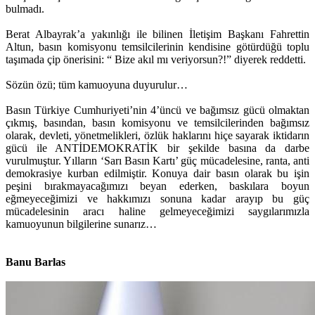
bulmadı.
Berat Albayrak’a yakınlığı ile bilinen İletişim Başkanı Fahrettin
Altun, basın komisyonu temsilcilerinin kendisine götürdüğü toplu
taşımada çip önerisini: “ Bize akıl mı veriyorsun?!” diyerek reddetti.
Sözün özü; tüm kamuoyuna duyurulur…
Basın Türkiye Cumhuriyeti’nin 4’üncü ve bağımsız gücü olmaktan
çıkmış, basından, basın komisyonu ve temsilcilerinden bağımsız
olarak, devleti, yönetmelikleri, özlük haklarını hiçe sayarak iktidarın
gücü ile ANTİDEMOKRATİK bir şekilde basına da darbe
vurulmuştur. Yılların ‘Sarı Basın Kartı’ güç mücadelesine, ranta, anti
demokrasiye kurban edilmiştir. Konuya dair basın olarak bu işin
peşini bırakmayacağımızı beyan ederken, baskılara boyun
eğmeyeceğimizi ve hakkımızı sonuna kadar arayıp bu güç
mücadelesinin aracı haline gelmeyeceğimizi saygılarımızla
kamuoyunun bilgilerine sunarız…
Banu Barlas