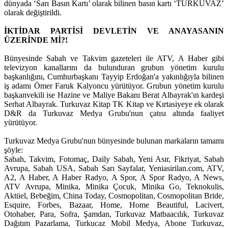
dünyada ‘Sarı Basın Kartı’ olarak bilinen basın kartı ‘TURKUVAZ’
olarak değiştirildi.
İKTİDAR PARTİSİ DEVLETİN VE ANAYASANIN
ÜZERİNDE Mİ?!
Bünyesinde Sabah ve Takvim gazeteleri ile ATV, A Haber gibi
televizyon kanallarını da bulunduran grubun yönetim kurulu
başkanlığını, Cumhurbaşkanı Tayyip Erdoğan'a yakınlığıyla bilinen
iş adamı Ömer Faruk Kalyoncu yürütüyor. Grubun yönetim kurulu
başkanvekili ise Hazine ve Maliye Bakanı Berat Albayrak'ın kardeşi
Serhat Albayrak. Turkuvaz Kitap TK Kitap ve Kırtasiyeye ek olarak
D&R da Turkuvaz Medya Grubu'nun çatısı altında faaliyet
yürütüyor.
Turkuvaz Medya Grubu'nun bünyesinde bulunan markaların tamamı
şöyle:
Sabah, Takvim, Fotomaç, Daily Sabah, Yeni Asır, Fikriyat, Sabah
Avrupa, Sabah USA, Sabah Sarı Sayfalar, Yeniasirilan.com, ATV,
A2, A Haber, A Haber Radyo, A Spor, A Spor Radyo, A News,
ATV Avrupa, Minika, Minika Çocuk, Minika Go, Teknokulis,
Aktüel, Bebeğim, China Today, Cosmopolitan, Cosmopolitan Bride,
Esquire, Forbes, Bazaar, Home, Home Beautiful, Lacivert,
Otohaber, Para, Sofra, Şamdan, Turkuvaz Matbaacılık, Turkuvaz
Dağıtım Pazarlama, Turkucaz Mobil Medya, Abone Turkuvaz,