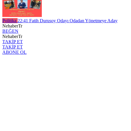
Politika
22:41
Fatih Durusoy Odayı Odadan Yönetmeye Aday
NehaberTr
BEĞEN
NehaberTr
TAKİP ET
TAKİP ET
ABONE OL