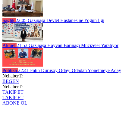
Sağlık
22:05
Gazipaşa Devlet Hastanesine Yoğun İlgi
Aktüel
21:53
Gazipaşa Hayvan Barınağı Mucizeler Yaratıyor
Politika
22:41
Fatih Durusoy Odayı Odadan Yönetmeye Aday
NehaberTr
BEĞEN
NehaberTr
TAKİP ET
TAKİP ET
ABONE OL