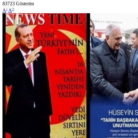
83723
Gösterim
-
+
A
A