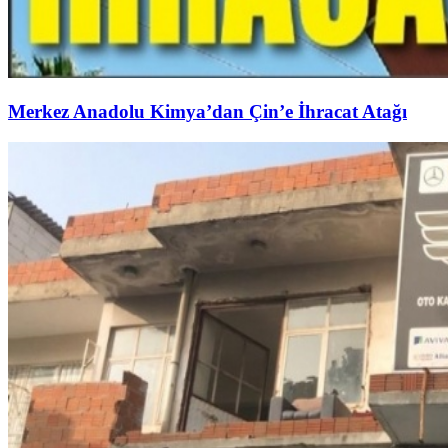
Merkez Anadolu Kimya’dan Çin’e İhracat Atağı