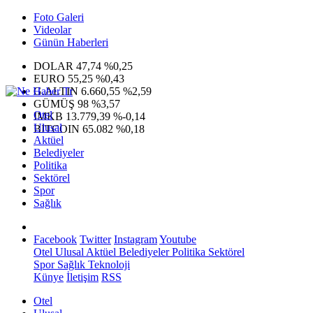
Foto Galeri
Videolar
Günün Haberleri
DOLAR
47,74
%0,25
EURO
55,25
%0,43
G.ALTIN
6.660,55
%2,59
GÜMÜŞ
98
%3,57
Otel
IMKB
13.779,39
%-0,14
Ulusal
BITCOIN
65.082
%0,18
Aktüel
Belediyeler
Politika
Sektörel
Spor
Sağlık
Facebook
Twitter
Instagram
Youtube
Otel
Ulusal
Aktüel
Belediyeler
Politika
Sektörel
Spor
Sağlık
Teknoloji
Künye
İletişim
RSS
Otel