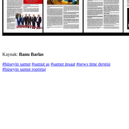
Kaynak:
Banu Barlas
#hüseyin samut
#samut aş
#samut inşaat
#news time dergisi
#hüseyin samut ropörtaj