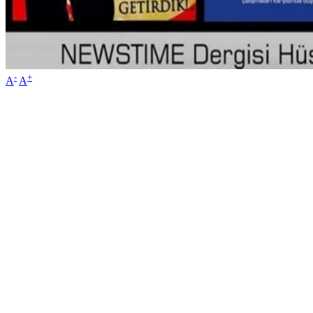
-
+
A
A