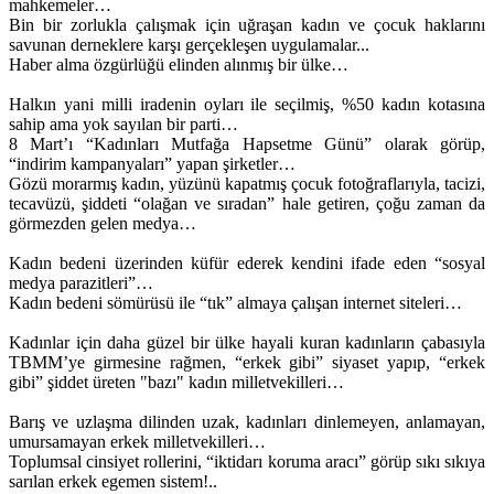
mahkemeler…
Bin bir zorlukla çalışmak için uğraşan kadın ve çocuk haklarını
savunan derneklere karşı gerçekleşen uygulamalar...
Haber alma özgürlüğü elinden alınmış bir ülke…
Halkın yani milli iradenin oyları ile seçilmiş, %50 kadın kotasına
sahip ama yok sayılan bir parti…
8 Mart’ı “Kadınları Mutfağa Hapsetme Günü” olarak görüp,
“indirim kampanyaları” yapan şirketler…
Gözü morarmış kadın, yüzünü kapatmış çocuk fotoğraflarıyla, tacizi,
tecavüzü, şiddeti “olağan ve sıradan” hale getiren, çoğu zaman da
görmezden gelen medya…
Kadın bedeni üzerinden küfür ederek kendini ifade eden “sosyal
medya parazitleri”…
Kadın bedeni sömürüsü ile “tık” almaya çalışan internet siteleri…
Kadınlar için daha güzel bir ülke hayali kuran kadınların çabasıyla
TBMM’ye girmesine rağmen, “erkek gibi” siyaset yapıp, “erkek
gibi” şiddet üreten "bazı" kadın milletvekilleri…
Barış ve uzlaşma dilinden uzak, kadınları dinlemeyen, anlamayan,
umursamayan erkek milletvekilleri…
Toplumsal cinsiyet rollerini, “iktidarı koruma aracı” görüp sıkı sıkıya
sarılan erkek egemen sistem!..