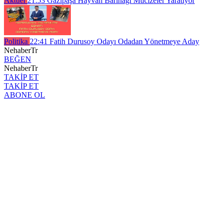
Aktüel
21:53
Gazipaşa Hayvan Barınağı Mucizeler Yaratıyor
Politika
22:41
Fatih Durusoy Odayı Odadan Yönetmeye Aday
NehaberTr
BEĞEN
NehaberTr
TAKİP ET
TAKİP ET
ABONE OL