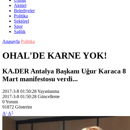
Ulusal
Aktüel
Belediyeler
Politika
Sektörel
Spor
Sağlık
Anasayfa
Politika
OHAL'DE KARNE YOK!
KA.DER Antalya Başkanı Uğur Karaca 8
Mart manifestosu verdi...
2017-3-8 01:50:28
Yayınlanma
2017-3-8 01:50:28
Güncelleme
0
Yorum
91872
Gösterim
-
+
A
A