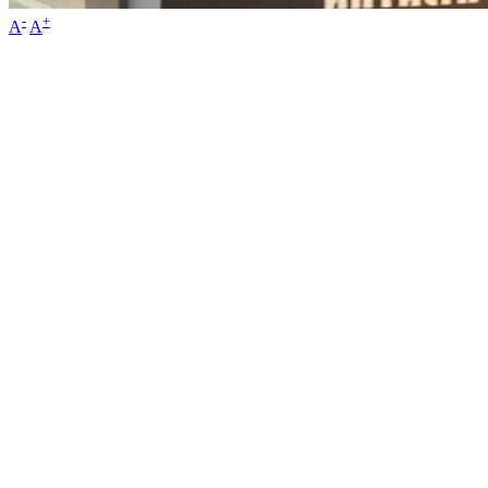
-
+
A
A