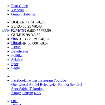
Foto Galeri
Videolar
Günün Haberleri
DOLAR
47,74
%0,25
EURO
55,25
%0,43
G.ALTIN
6.660,55
%2,59
GÜMÜŞ
98
%3,57
Otel
IMKB
13.779,39
%-0,14
Ulusal
BITCOIN
65.000
%0,07
Aktüel
Belediyeler
Politika
Sektörel
Spor
Sağlık
Facebook
Twitter
Instagram
Youtube
Otel
Ulusal
Aktüel
Belediyeler
Politika
Sektörel
Spor
Sağlık
Teknoloji
Künye
İletişim
RSS
Otel