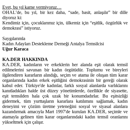
Evet, bu yıl karne vermiyoruz…
OHAL’de, bu yıl, bir kez daha, “sade, basit, anlaşılır” bir dille
diyoruz ki:
Kendimiz için, çocuklarımız için, ülkemiz için “eşitlik, özgürlük ve
demokrasi” istiyoruz.
Saygılarımla
Kadın Adayları Destekleme Derneği Antalya Temsilcisi
Uğur Karaca
KA.DER HAKKINDA
KA.DER, kadınların ve erkeklerin her alanda eşit olarak temsil
edilmelerini savunan bir kadın örgütüdür. Toplumu ve bireyleri
ilgilendiren kararların alındığı, seçim ve atama ile oluşan tüm karar
organlarında kadın erkek eşitliğini demokrasinin bir gereği olarak
kabul eder. Türkiye'de kadınlar, farklı sosyal alanlarda varlıklarını
kanıtladıkları halde üst düzey yönetimlerde, özellikle de siyasette,
eşit temsilden hala çok uzak bir konumdadırlar. Bu eşitsizliği
gidermek, tüm yurttaşların kararlara katılımını sağlamak, kadın
deneyimi ve çözüm üretme yeteneğini sosyal ve siyasal alanlara
kazandırmak amacıyla Mart 1997'de kurulan KA.DER, seçimle ve
atamayla gelinen tüm karar organlarındaki kadın temsil oranlarını
yükseltmek için çalışır.