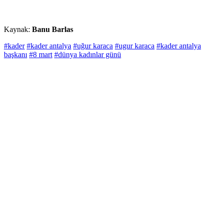
Kaynak:
Banu Barlas
#kader
#kader antalya
#uğur karaca
#ugur karaca
#kader antalya
başkanı
#8 mart
#dünya kadınlar günü