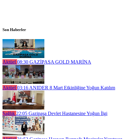
Son Haberler
Aktüel
08:30
GAZİPAŞA GOLD MARİNA
Aktüel
03:16
ANIDER 8 Mart Etkinliğine Yoğun Katılım
Sağlık
22:05
Gazipaşa Devlet Hastanesine Yoğun İlgi