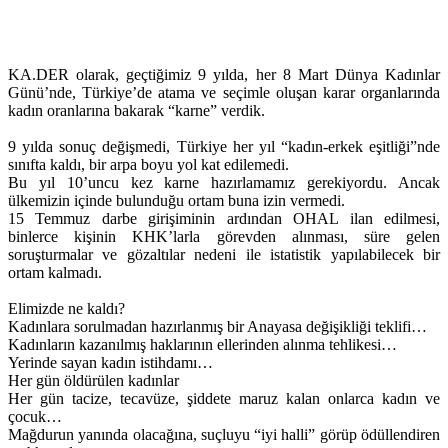
KA.DER olarak, geçtiğimiz 9 yılda, her 8 Mart Dünya Kadınlar
Günü’nde, Türkiye’de atama ve seçimle oluşan karar organlarında
kadın oranlarına bakarak “karne” verdik.
9 yılda sonuç değişmedi, Türkiye her yıl “kadın-erkek eşitliği”nde
sınıfta kaldı, bir arpa boyu yol kat edilemedi.
Bu yıl 10’uncu kez karne hazırlamamız gerekiyordu. Ancak
ülkemizin içinde bulunduğu ortam buna izin vermedi.
15 Temmuz darbe girişiminin ardından OHAL ilan edilmesi,
binlerce kişinin KHK’larla görevden alınması, süre gelen
soruşturmalar ve gözaltılar nedeni ile istatistik yapılabilecek bir
ortam kalmadı.
Elimizde ne kaldı?
Kadınlara sorulmadan hazırlanmış bir Anayasa değişikliği teklifi…
Kadınların kazanılmış haklarının ellerinden alınma tehlikesi…
Yerinde sayan kadın istihdamı…
Her gün öldürülen kadınlar
Her gün tacize, tecavüze, şiddete maruz kalan onlarca kadın ve
çocuk…
Mağdurun yanında olacağına, suçluyu “iyi halli” görüp ödüllendiren