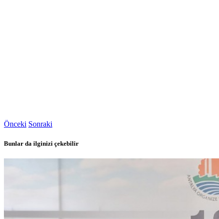
Önceki
Sonraki
Bunlar da ilginizi çekebilir