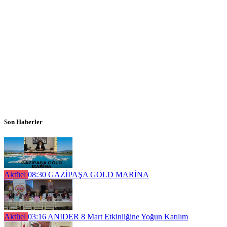
Son Haberler
Aktüel
08:30
GAZİPAŞA GOLD MARİNA
Aktüel
03:16
ANIDER 8 Mart Etkinliğine Yoğun Katılım