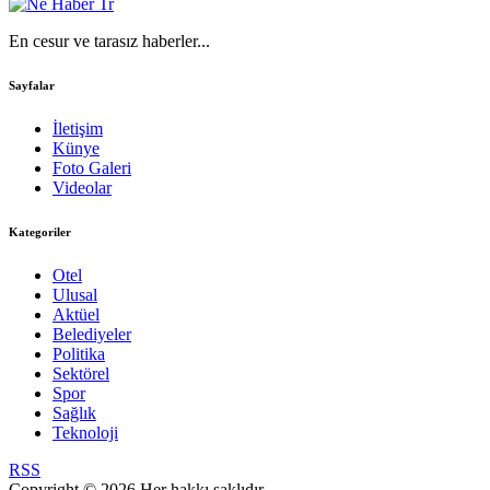
En cesur ve tarasız haberler...
Sayfalar
İletişim
Künye
Foto Galeri
Videolar
Kategoriler
Otel
Ulusal
Aktüel
Belediyeler
Politika
Sektörel
Spor
Sağlık
Teknoloji
RSS
Copyright © 2026 Her hakkı saklıdır.