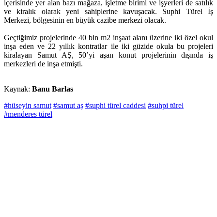
içerisinde yer alan bazı mağaza, işletme birimi ve işyerleri de satılık
ve kiralık olarak yeni sahiplerine kavuşacak. Suphi Türel İş
Merkezi, bölgesinin en büyük cazibe merkezi olacak.
Geçtiğimiz projelerinde 40 bin m2 inşaat alanı üzerine iki özel okul
inşa eden ve 22 yıllık kontratlar ile iki güzide okula bu projeleri
kiralayan Samut AŞ, 50’yi aşan konut projelerinin dışında iş
merkezleri de inşa etmişti.
Kaynak:
Banu Barlas
#hüseyin samut
#samut aş
#suphi türel caddesi
#suhpi türel
#menderes türel