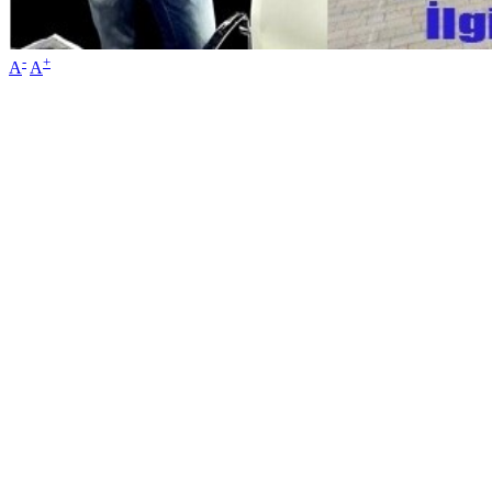
-
+
A
A