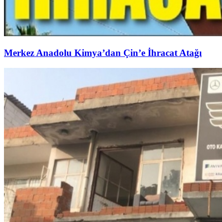
Merkez Anadolu Kimya’dan Çin’e İhracat Atağı