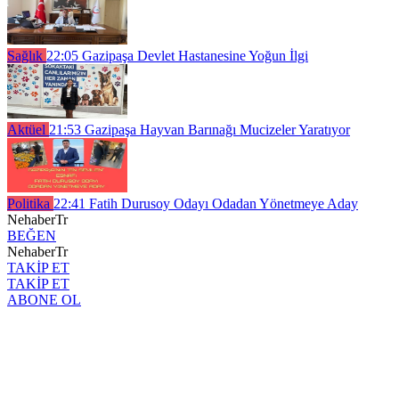
Sağlık
22:05
Gazipaşa Devlet Hastanesine Yoğun İlgi
Aktüel
21:53
Gazipaşa Hayvan Barınağı Mucizeler Yaratıyor
Politika
22:41
Fatih Durusoy Odayı Odadan Yönetmeye Aday
NehaberTr
BEĞEN
NehaberTr
TAKİP ET
TAKİP ET
ABONE OL