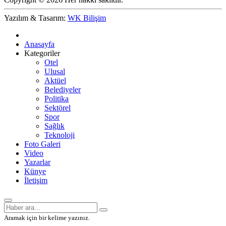
Yazılım & Tasarım:
WK Bilişim
Anasayfa
Kategoriler
Otel
Ulusal
Aktüel
Belediyeler
Politika
Sektörel
Spor
Sağlık
Teknoloji
Foto Galeri
Video
Yazarlar
Künye
İletişim
Aramak için bir kelime yazınız.