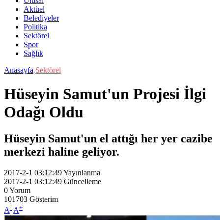
Ulusal
Aktüel
Belediyeler
Politika
Sektörel
Spor
Sağlık
Anasayfa
Sektörel
Hüseyin Samut'un Projesi İlgi
Odağı Oldu
Hüseyin Samut'un el attığı her yer cazibe
merkezi haline geliyor.
2017-2-1 03:12:49
Yayınlanma
2017-2-1 03:12:49
Güncelleme
0
Yorum
101703
Gösterim
-
+
A
A