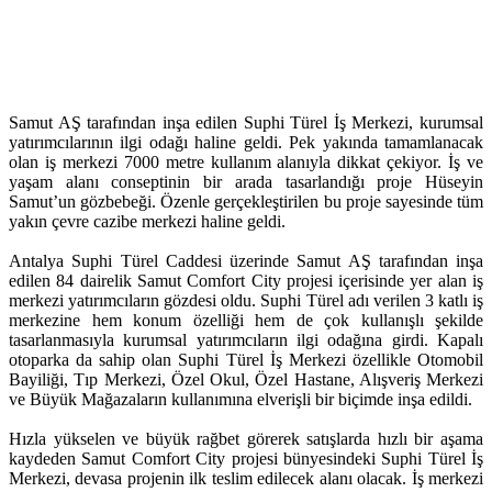
Samut AŞ tarafından inşa edilen Suphi Türel İş Merkezi, kurumsal
yatırımcılarının ilgi odağı haline geldi. Pek yakında tamamlanacak
olan iş merkezi 7000 metre kullanım alanıyla dikkat çekiyor. İş ve
yaşam alanı conseptinin bir arada tasarlandığı proje Hüseyin
Samut’un gözbebeği. Özenle gerçekleştirilen bu proje sayesinde tüm
yakın çevre cazibe merkezi haline geldi.
Antalya Suphi Türel Caddesi üzerinde Samut AŞ tarafından inşa
edilen 84 dairelik Samut Comfort City projesi içerisinde yer alan iş
merkezi yatırımcıların gözdesi oldu. Suphi Türel adı verilen 3 katlı iş
merkezine hem konum özelliği hem de çok kullanışlı şekilde
tasarlanmasıyla kurumsal yatırımcıların ilgi odağına girdi. Kapalı
otoparka da sahip olan Suphi Türel İş Merkezi özellikle Otomobil
Bayiliği, Tıp Merkezi, Özel Okul, Özel Hastane, Alışveriş Merkezi
ve Büyük Mağazaların kullanımına elverişli bir biçimde inşa edildi.
Hızla yükselen ve büyük rağbet görerek satışlarda hızlı bir aşama
kaydeden Samut Comfort City projesi bünyesindeki Suphi Türel İş
Merkezi, devasa projenin ilk teslim edilecek alanı olacak. İş merkezi