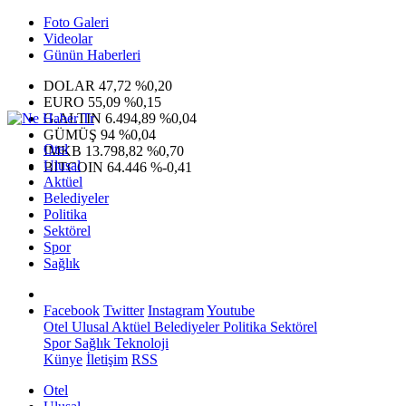
Foto Galeri
Videolar
Günün Haberleri
DOLAR
47,72
%0,20
EURO
55,09
%0,15
G.ALTIN
6.494,89
%0,04
GÜMÜŞ
94
%0,04
Otel
IMKB
13.798,82
%0,70
Ulusal
BITCOIN
64.446
%-0,41
Aktüel
Belediyeler
Politika
Sektörel
Spor
Sağlık
Facebook
Twitter
Instagram
Youtube
Otel
Ulusal
Aktüel
Belediyeler
Politika
Sektörel
Spor
Sağlık
Teknoloji
Künye
İletişim
RSS
Otel