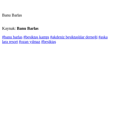
Banu Barlas
Kaynak:
Banu Barlas
#banu barlas
#beşiktaş kampı
#akdeniz beşiktaşlılar derneği
#aska
lara resort
#ozan yılmaz
#beşiktaş