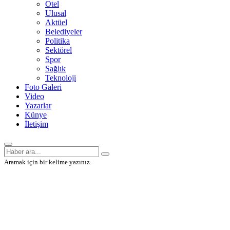
Otel
Ulusal
Aktüel
Belediyeler
Politika
Sektörel
Spor
Sağlık
Teknoloji
Foto Galeri
Video
Yazarlar
Künye
İletişim
Aramak için bir kelime yazınız.