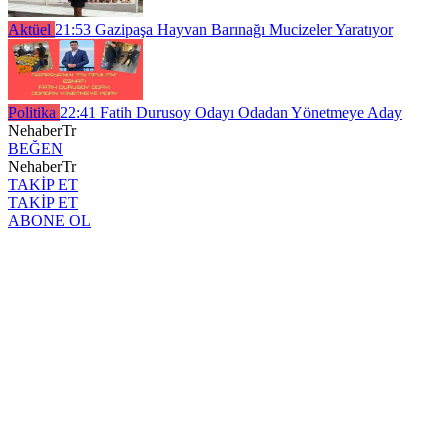
Aktüel
21:53
Gazipaşa Hayvan Barınağı Mucizeler Yaratıyor
Politika
22:41
Fatih Durusoy Odayı Odadan Yönetmeye Aday
NehaberTr
BEĞEN
NehaberTr
TAKİP ET
TAKİP ET
ABONE OL