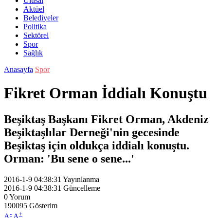
Ulusal
Aktüel
Belediyeler
Politika
Sektörel
Spor
Sağlık
Anasayfa
Spor
Fikret Orman İddialı Konuştu
Beşiktaş Başkanı Fikret Orman, Akdeniz
Beşiktaşlılar Derneği'nin gecesinde
Beşiktaş için oldukça iddialı konuştu.
Orman: 'Bu sene o sene...'
2016-1-9 04:38:31
Yayınlanma
2016-1-9 04:38:31
Güncelleme
0
Yorum
190095
Gösterim
-
+
A
A