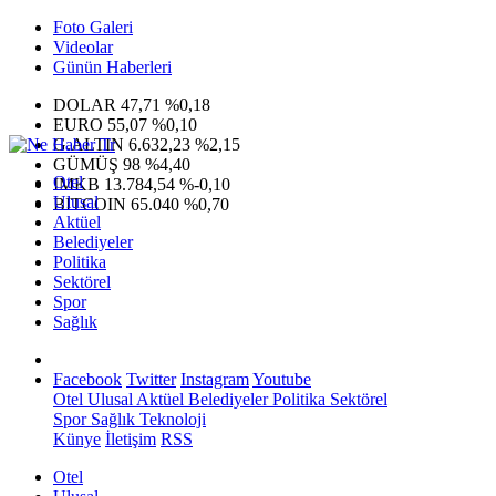
Foto Galeri
Videolar
Günün Haberleri
DOLAR
47,71
%0,18
EURO
55,07
%0,10
G.ALTIN
6.632,23
%2,15
GÜMÜŞ
98
%4,40
Otel
IMKB
13.784,54
%-0,10
Ulusal
BITCOIN
65.040
%0,70
Aktüel
Belediyeler
Politika
Sektörel
Spor
Sağlık
Facebook
Twitter
Instagram
Youtube
Otel
Ulusal
Aktüel
Belediyeler
Politika
Sektörel
Spor
Sağlık
Teknoloji
Künye
İletişim
RSS
Otel