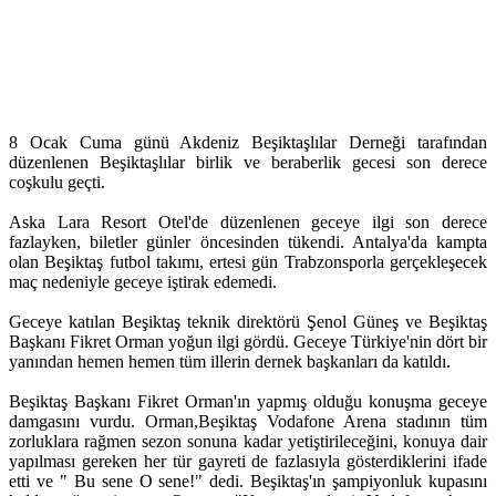
8 Ocak Cuma günü Akdeniz Beşiktaşlılar Derneği tarafından
düzenlenen Beşiktaşlılar birlik ve beraberlik gecesi son derece
coşkulu geçti.
Aska Lara Resort Otel'de düzenlenen geceye ilgi son derece
fazlayken, biletler günler öncesinden tükendi. Antalya'da kampta
olan Beşiktaş futbol takımı, ertesi gün Trabzonsporla gerçekleşecek
maç nedeniyle geceye iştirak edemedi.
Geceye katılan Beşiktaş teknik direktörü Şenol Güneş ve Beşiktaş
Başkanı Fikret Orman yoğun ilgi gördü. Geceye Türkiye'nin dört bir
yanından hemen hemen tüm illerin dernek başkanları da katıldı.
Beşiktaş Başkanı Fikret Orman'ın yapmış olduğu konuşma geceye
damgasını vurdu. Orman,Beşiktaş Vodafone Arena stadının tüm
zorluklara rağmen sezon sonuna kadar yetiştirileceğini, konuya dair
yapılması gereken her tür gayreti de fazlasıyla gösterdiklerini ifade
etti ve " Bu sene O sene!" dedi. Beşiktaş'ın şampiyonluk kupasını