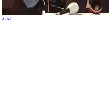
-
+
A
A