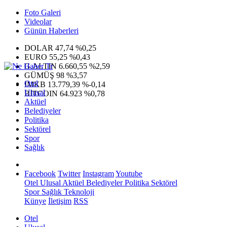
Foto Galeri
Videolar
Günün Haberleri
DOLAR
47,74
%0,25
EURO
55,25
%0,43
G.ALTIN
6.660,55
%2,59
GÜMÜŞ
98
%3,57
Otel
IMKB
13.779,39
%-0,14
Ulusal
BITCOIN
64.923
%0,78
Aktüel
Belediyeler
Politika
Sektörel
Spor
Sağlık
Facebook
Twitter
Instagram
Youtube
Otel
Ulusal
Aktüel
Belediyeler
Politika
Sektörel
Spor
Sağlık
Teknoloji
Künye
İletişim
RSS
Otel