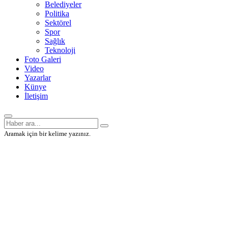
Belediyeler
Politika
Sektörel
Spor
Sağlık
Teknoloji
Foto Galeri
Video
Yazarlar
Künye
İletişim
Aramak için bir kelime yazınız.