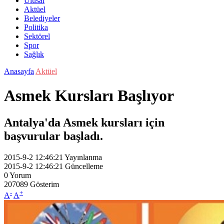
Ulusal
Aktüel
Belediyeler
Politika
Sektörel
Spor
Sağlık
Anasayfa
Aktüel
Asmek Kursları Başlıyor
Antalya'da Asmek kursları için
başvurular başladı.
2015-9-2 12:46:21
Yayınlanma
2015-9-2 12:46:21
Güncelleme
0
Yorum
207089
Gösterim
-
+
A
A