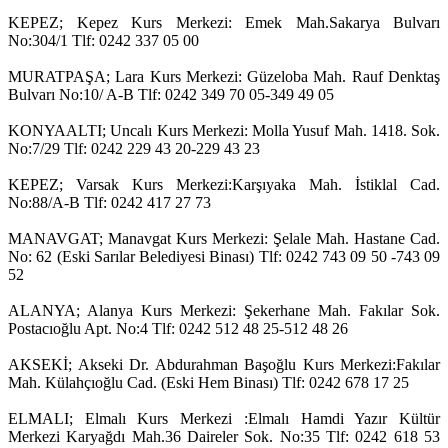
KEPEZ; Kepez Kurs Merkezi: Emek Mah.Sakarya Bulvarı
No:304/1 Tlf: 0242 337 05 00
MURATPAŞA; Lara Kurs Merkezi: Güzeloba Mah. Rauf Denktaş
Bulvarı No:10/ A-B Tlf: 0242 349 70 05-349 49 05
KONYAALTI; Uncalı Kurs Merkezi: Molla Yusuf Mah. 1418. Sok.
No:7/29 Tlf: 0242 229 43 20-229 43 23
KEPEZ; Varsak Kurs Merkezi:Karşıyaka Mah. İstiklal Cad.
No:88/A-B Tlf: 0242 417 27 73
MANAVGAT; Manavgat Kurs Merkezi: Şelale Mah. Hastane Cad.
No: 62 (Eski Sarılar Belediyesi Binası) Tlf: 0242 743 09 50 -743 09
52
ALANYA; Alanya Kurs Merkezi: Şekerhane Mah. Fakılar Sok.
Postacıoğlu Apt. No:4 Tlf: 0242 512 48 25-512 48 26
AKSEKİ; Akseki Dr. Abdurahman Başoğlu Kurs Merkezi:Fakılar
Mah. Külahçıoğlu Cad. (Eski Hem Binası) Tlf: 0242 678 17 25
ELMALI; Elmalı Kurs Merkezi :Elmalı Hamdi Yazır Kültür
Merkezi Karyağdı Mah.36 Daireler Sok. No:35 Tlf: 0242 618 53