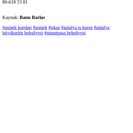
80-618 53 81
Kaynak:
Banu Barlas
#asmek kursları
#asmek
#işkur
#antalya iş kursu
#antalya
büyükşehir belediyesi
#muratpaşa belediyesi