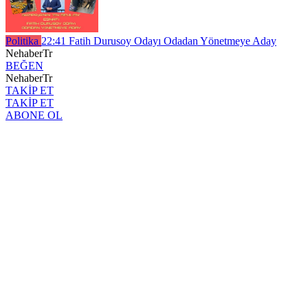
Politika
22:41
Fatih Durusoy Odayı Odadan Yönetmeye Aday
NehaberTr
BEĞEN
NehaberTr
TAKİP ET
TAKİP ET
ABONE OL