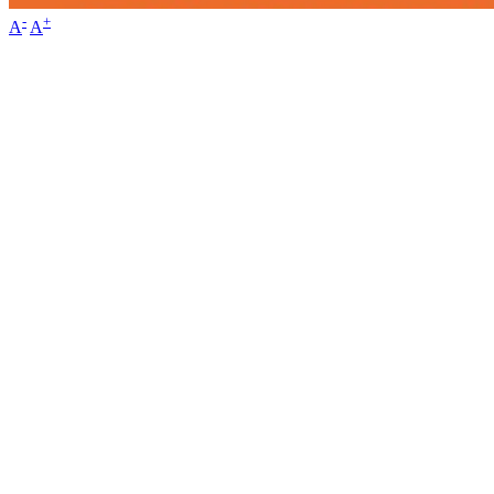
-
+
A
A