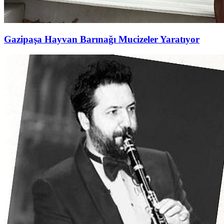
Gazipaşa Hayvan Barınağı Mucizeler Yaratıyor