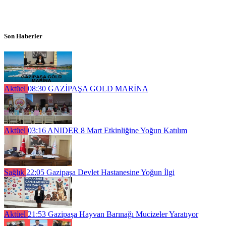
Son Haberler
Aktüel
08:30
GAZİPAŞA GOLD MARİNA
Aktüel
03:16
ANIDER 8 Mart Etkinliğine Yoğun Katılım
Sağlık
22:05
Gazipaşa Devlet Hastanesine Yoğun İlgi
Aktüel
21:53
Gazipaşa Hayvan Barınağı Mucizeler Yaratıyor