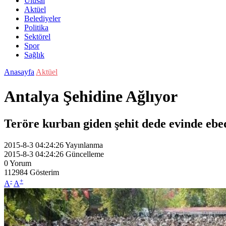
Ulusal
Aktüel
Belediyeler
Politika
Sektörel
Spor
Sağlık
Anasayfa
Aktüel
Antalya Şehidine Ağlıyor
Teröre kurban giden şehit dede evinde ebed
2015-8-3 04:24:26
Yayınlanma
2015-8-3 04:24:26
Güncelleme
0
Yorum
112984
Gösterim
-
+
A
A