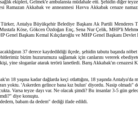
ğlık ekipleri, Gelmek'e ambulansta müdahale etti. Şehidin diğer teyzes
edesi Ramazan Akkabak ve anneannesi Havva Akkabak cenaze namazını 
rker, Antalya Büyükşehir Belediye Başkanı Ak Partili Menderes Tür
Mustafa Köse, Gökcen Özdoğan Enç, Sena Nur Çelik, MHP'li Mehmet Gün
HP Genel Başkanı Kemal Kılıçdaroğlu ve MHP Genel Başkanı Devlet B
aklığının 37 derece kaydedildiği ilçede, şehidin tabutu başında nöbet tu
hitlerimiz bizim huzurumuzu sağlamak için canlarını vererek ebediyete
kişi, yine sloganlar atarak terörü lanetledi. Barış Akkabak'ın cenazesi 
ın 18 yaşına kadar dağlarda keçi otlattığını, 18 yaşında Antalya'da m
arı yoktu. 'Askerden gelince bana kız bulun' diyordu. Nasip olmadı" de
ocukta. Varsa teyze dayı var. Ne olacak şimdi? Bu insanlar 3-5 gün ge
şimdi?" diye konuştu.
dedem, babam da dedem" dediği ifade edildi.