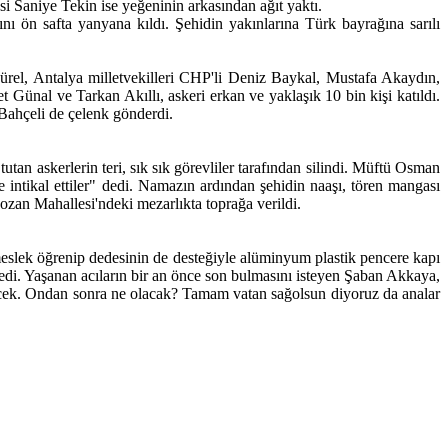
i Saniye Tekin ise yeğeninin arkasından ağıt yaktı.
ön safta yanyana kıldı. Şehidin yakınlarına Türk bayrağına sarılı
el, Antalya milletvekilleri CHP'li Deniz Baykal, Mustafa Akaydın,
al ve Tarkan Akıllı, askeri erkan ve yaklaşık 10 bin kişi katıldı.
ahçeli de çelenk gönderdi.
tan askerlerin teri, sık sık görevliler tarafından silindi. Müftü Osman
 intikal ettiler" dedi. Namazın ardından şehidin naaşı, tören mangası
Kozan Mahallesi'ndeki mezarlıkta toprağa verildi.
eslek öğrenip dedesinin de desteğiyle alüminyum plastik pencere kapı
di. Yaşanan acıların bir an önce son bulmasını isteyen Şaban Akkaya,
lecek. Ondan sonra ne olacak? Tamam vatan sağolsun diyoruz da analar