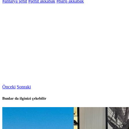
#antalya şehit
#şehit akkabak
#barış akkabak
Önceki
Sonraki
Bunlar da ilginizi çekebilir