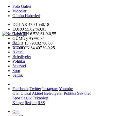
Foto Galeri
Videolar
Günün Haberleri
DOLAR
47,71
%0,18
EURO
55,02
%0,01
G.ALTIN
6.528,61
%0,55
GÜMÜŞ
95
%0,84
Otel
IMKB
13.798,82
%0,00
Ulusal
BITCOIN
64.407
%-0,25
Aktüel
Belediyeler
Politika
Sektörel
Spor
Sağlık
Facebook
Twitter
Instagram
Youtube
Otel
Ulusal
Aktüel
Belediyeler
Politika
Sektörel
Spor
Sağlık
Teknoloji
Künye
İletişim
RSS
Otel