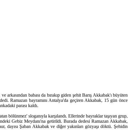
e arkasından babası da bırakıp giden şehit Barış Akkabak'ı büyüten
" dedi. Ramazan bayramını Antalya'da geçiren Akkabak, 15 gün önce
ankadaki parası kaldı.
tan bölünmez' sloganıyla karşılandı. Ellerinde bayraklar taşıyan grup,
n önündeki Gebiz Meydanı'na getirildi. Burada dedesi Ramazan Akkabak,
ur, dayısı Şaban Akkabak ve diğer yakınları gözyaşı döktü. Şehidin