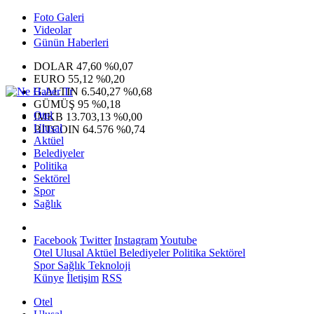
Foto Galeri
Videolar
Günün Haberleri
DOLAR
47,60
%0,07
EURO
55,12
%0,20
G.ALTIN
6.540,27
%0,68
GÜMÜŞ
95
%0,18
Otel
IMKB
13.703,13
%0,00
Ulusal
BITCOIN
64.576
%0,74
Aktüel
Belediyeler
Politika
Sektörel
Spor
Sağlık
Facebook
Twitter
Instagram
Youtube
Otel
Ulusal
Aktüel
Belediyeler
Politika
Sektörel
Spor
Sağlık
Teknoloji
Künye
İletişim
RSS
Otel