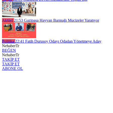
Aktüel
21:53
Gazipaşa Hayvan Barınağı Mucizeler Yaratıyor
Politika
22:41
Fatih Durusoy Odayı Odadan Yönetmeye Aday
NehaberTr
BEĞEN
NehaberTr
TAKİP ET
TAKİP ET
ABONE OL