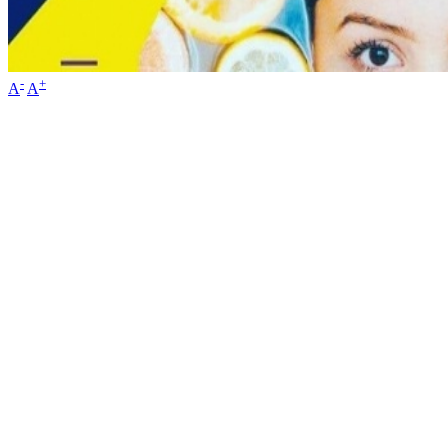
-
+
A
A