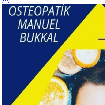
-
+
A
A