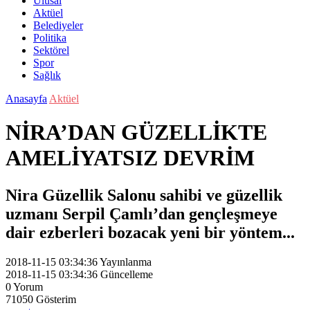
Ulusal
Aktüel
Belediyeler
Politika
Sektörel
Spor
Sağlık
Anasayfa
Aktüel
NİRA’DAN GÜZELLİKTE
AMELİYATSIZ DEVRİM
Nira Güzellik Salonu sahibi ve güzellik
uzmanı Serpil Çamlı’dan gençleşmeye
dair ezberleri bozacak yeni bir yöntem...
2018-11-15 03:34:36
Yayınlanma
2018-11-15 03:34:36
Güncelleme
0
Yorum
71050
Gösterim