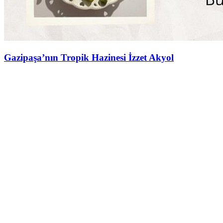
Gazipaşa’nın Tropik Hazinesi İzzet Akyol