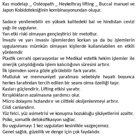
Kas modelajı _ Osteopath _ Heykeltıraş lifting _ Buccal manuel ve
Japon Kobidotekniğinin kombinasyonundan oluşur.
Sadace yenilenebilir en yüksek kalitedeki bal ve hindistan cevizi
yağı ile uygulanır.
Yan etki riski olmayan gençleştirici bir metottur.
İnvaziv ve yarı invasiv işlemlerden korkan ya da bu işlemlerin
uygulanması mümkün olmayan kişilerde kullanılabilen en etkili
yöntemdir
Plastik cerrahi operasyonlar ve Medikal estetik hekim işlemler ile
sinerjik çalışıldığında işlem kalıcılığının süresini artırır.
İlk işlemden sonra gözle görülebilir fark yaratır.
Mutluluk ve memnuniyet yaratması sebebiyle hayatı boyunca
herkes tarafından tercih edilen bir seans olma özelliği taşır.
Kasları güçlendirir, Lifting etkisi yaratır.
Kırışıklıkların azalmasına yardımcı olur.
Micro dolaşımı hızlandırır ve ciltteki oksijenlenmeyi artırır.
Cildi canlandırır.
Yüz felci, yüz asimetrisi ve konuşma bozukluğu şikâyetlerini azaltır.
Psiko_somatik detoksifikasyon sağlar.
Bu uygulamayı 1 kez uygulatan kesinlikle vazgeçemez.
Genel sağlık, güzellik ve denge için çok faydalıdır.