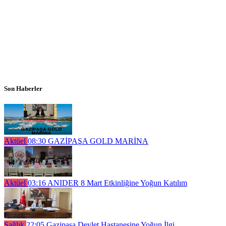
Son Haberler
Aktüel
08:30
GAZİPAŞA GOLD MARİNA
Aktüel
03:16
ANIDER 8 Mart Etkinliğine Yoğun Katılım
Sağlık
22:05
Gazipaşa Devlet Hastanesine Yoğun İlgi