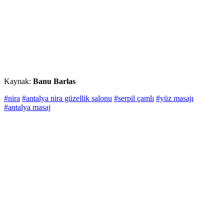
Kaynak:
Banu Barlas
#nira
#antalya nira güzellik salonu
#serpil çamlı
#yüz masajı
#antalya masaj