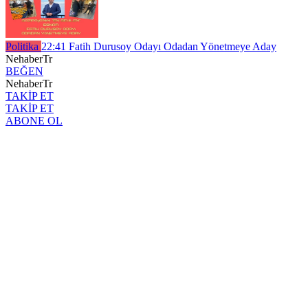
Politika
22:41
Fatih Durusoy Odayı Odadan Yönetmeye Aday
NehaberTr
BEĞEN
NehaberTr
TAKİP ET
TAKİP ET
ABONE OL