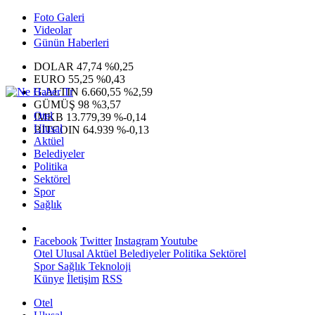
Foto Galeri
Videolar
Günün Haberleri
DOLAR
47,74
%0,25
EURO
55,25
%0,43
G.ALTIN
6.660,55
%2,59
GÜMÜŞ
98
%3,57
Otel
IMKB
13.779,39
%-0,14
Ulusal
BITCOIN
64.939
%-0,13
Aktüel
Belediyeler
Politika
Sektörel
Spor
Sağlık
Facebook
Twitter
Instagram
Youtube
Otel
Ulusal
Aktüel
Belediyeler
Politika
Sektörel
Spor
Sağlık
Teknoloji
Künye
İletişim
RSS
Otel