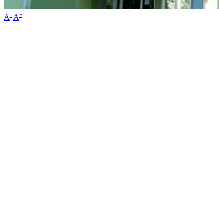
-
+
A
A