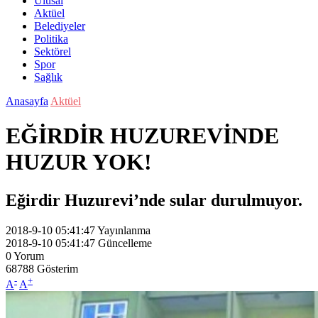
Ulusal
Aktüel
Belediyeler
Politika
Sektörel
Spor
Sağlık
Anasayfa
Aktüel
EĞİRDİR HUZUREVİNDE
HUZUR YOK!
Eğirdir Huzurevi’nde sular durulmuyor.
2018-9-10 05:41:47
Yayınlanma
2018-9-10 05:41:47
Güncelleme
0
Yorum
68788
Gösterim
-
+
A
A