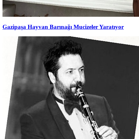
Gazipaşa Hayvan Barınağı Mucizeler Yaratıyor