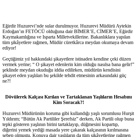
Eğirdir Huzurevi’nde sular durulmuyor. Huzurevi Müdürü Aytekin
Erdoğan’ın FETÖCÜ olduğuna dair BİMER’E, CİMER’E, Eğirdir
Kaymakamlığına ve Isparta Milletvekillerine. Bakanlıklara yapılan
tüm şikâyetlere rağmen, Müdür cüretkârca meydan okumaya devam
ediyor!
Geçtiğimiz yıl hakkındaki şikayetlere istinaden kendine çeki düzen
vermek yerine; “ O şikayet edenlerin kim olduğu nasılsa bana gelir!”
şeklinde meydan okuduğu iddia edilirken, müdürün kendisini
şikayet eden yaşlıları bu şekilde tehdit etmesinin arkasındaki güç
ne?!
Dövülerek Kalçası Kırılan ve Tartaklanan Yaşlıların Hesabını
Kim Soracak?!
Huzurevi Müdürünün koruma gibi kullandığı yaşlı sorumlusu Hurşit
Yıldırım; “Bütün Ak Partililer Şerefsiz” derken, Ak Partili olup buna
tepki gösteren yaşlının birini tartaklayıp, düğmesini kopartıp,
diğerini yemek yediği masada yere çakarak kalçasının kırılmasına
sebep olmuştu. Konuya dair yaşlıların da tüm şikâyetlerine rağmen