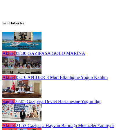
Son Haberler
Aktüel
08:30
GAZİPAŞA GOLD MARİNA
Aktüel
03:16
ANIDER 8 Mart Etkinliğine Yoğun Katılım
Sağlık
22:05
Gazipaşa Devlet Hastanesine Yoğun İlgi
Aktüel
21:53
Gazipaşa Hayvan Barınağı Mucizeler Yaratıyor