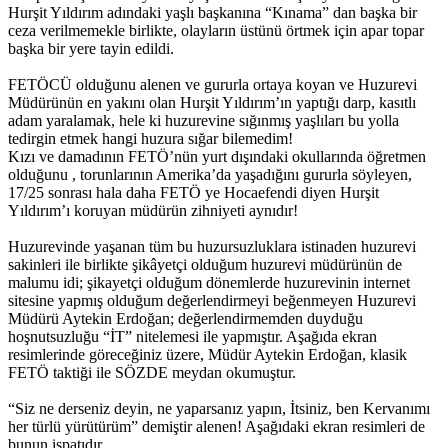
Hurşit Yıldırım adındaki yaşlı başkanına “Kınama” dan başka bir
ceza verilmemekle birlikte, olayların üstünü örtmek için apar topar
başka bir yere tayin edildi.
FETÖCÜ olduğunu alenen ve gururla ortaya koyan ve Huzurevi
Müdürünün en yakını olan Hurşit Yıldırım’ın yaptığı darp, kasıtlı
adam yaralamak, hele ki huzurevine sığınmış yaşlıları bu yolla
tedirgin etmek hangi huzura sığar bilemedim!
Kızı ve damadının FETÖ’nün yurt dışındaki okullarında öğretmen
olduğunu , torunlarının Amerika’da yaşadığını gururla söyleyen,
17/25 sonrası hala daha FETÖ ye Hocaefendi diyen Hurşit
Yıldırım’ı koruyan müdürün zihniyeti aynıdır!
Huzurevinde yaşanan tüm bu huzursuzluklara istinaden huzurevi
sakinleri ile birlikte şikâyetçi olduğum huzurevi müdürünün de
malumu idi; şikayetçi olduğum dönemlerde huzurevinin internet
sitesine yapmış olduğum değerlendirmeyi beğenmeyen Huzurevi
Müdürü Aytekin Erdoğan; değerlendirmemden duyduğu
hoşnutsuzluğu “İT” nitelemesi ile yapmıştır. Aşağıda ekran
resimlerinde göreceğiniz üzere, Müdür Aytekin Erdoğan, klasik
FETÖ taktiği ile SÖZDE meydan okumuştur.
“Siz ne derseniz deyin, ne yaparsanız yapın, İtsiniz, ben Kervanımı
her türlü yürütürüm” demiştir alenen! Aşağıdaki ekran resimleri de
bunun ispatıdır.