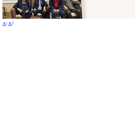
-
+
A
A