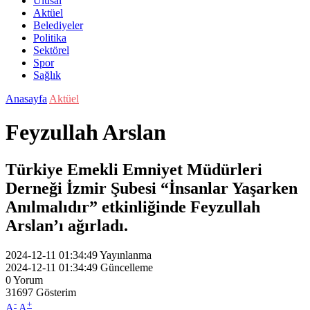
Ulusal
Aktüel
Belediyeler
Politika
Sektörel
Spor
Sağlık
Anasayfa
Aktüel
Feyzullah Arslan
Türkiye Emekli Emniyet Müdürleri
Derneği İzmir Şubesi “İnsanlar Yaşarken
Anılmalıdır” etkinliğinde Feyzullah
Arslan’ı ağırladı.
2024-12-11 01:34:49
Yayınlanma
2024-12-11 01:34:49
Güncelleme
0
Yorum
31697
Gösterim
-
+
A
A