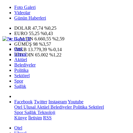
Foto Galeri
Videolar
Günün Haberleri
DOLAR
47,74
%0,25
EURO
55,25
%0,43
G.ALTIN
6.660,55
%2,59
GÜMÜŞ
98
%3,57
Otel
IMKB
13.779,39
%-0,14
Ulusal
BITCOIN
65.002
%1,22
Aktüel
Belediyeler
Politika
Sektörel
Spor
Sağlık
Facebook
Twitter
Instagram
Youtube
Otel
Ulusal
Aktüel
Belediyeler
Politika
Sektörel
Spor
Sağlık
Teknoloji
Künye
İletişim
RSS
Otel