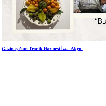
Gazipaşa’nın Tropik Hazinesi İzzet Akyol