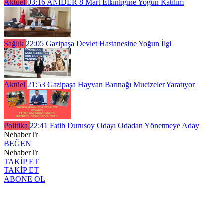
Aktüel
03:16
ANIDER 8 Mart Etkinliğine Yoğun Katılım
Sağlık
22:05
Gazipaşa Devlet Hastanesine Yoğun İlgi
Aktüel
21:53
Gazipaşa Hayvan Barınağı Mucizeler Yaratıyor
Politika
22:41
Fatih Durusoy Odayı Odadan Yönetmeye Aday
NehaberTr
BEĞEN
NehaberTr
TAKİP ET
TAKİP ET
ABONE OL