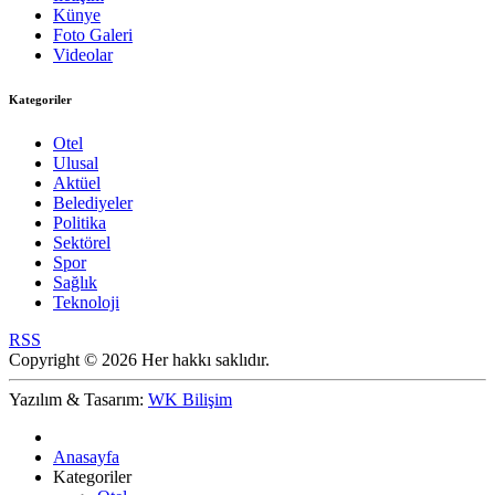
Künye
Foto Galeri
Videolar
Kategoriler
Otel
Ulusal
Aktüel
Belediyeler
Politika
Sektörel
Spor
Sağlık
Teknoloji
RSS
Copyright © 2026 Her hakkı saklıdır.
Yazılım & Tasarım:
WK Bilişim
Anasayfa
Kategoriler