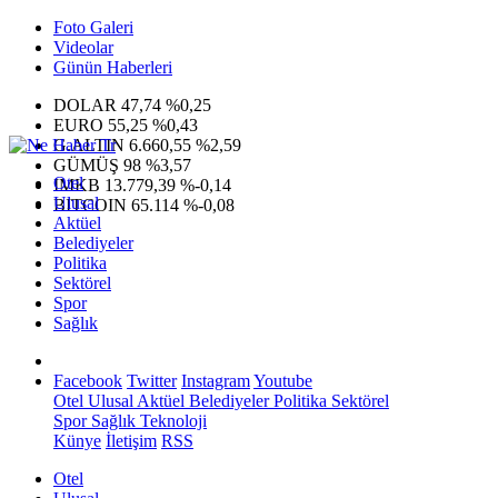
Foto Galeri
Videolar
Günün Haberleri
DOLAR
47,74
%0,25
EURO
55,25
%0,43
G.ALTIN
6.660,55
%2,59
GÜMÜŞ
98
%3,57
Otel
IMKB
13.779,39
%-0,14
Ulusal
BITCOIN
65.114
%-0,08
Aktüel
Belediyeler
Politika
Sektörel
Spor
Sağlık
Facebook
Twitter
Instagram
Youtube
Otel
Ulusal
Aktüel
Belediyeler
Politika
Sektörel
Spor
Sağlık
Teknoloji
Künye
İletişim
RSS
Otel