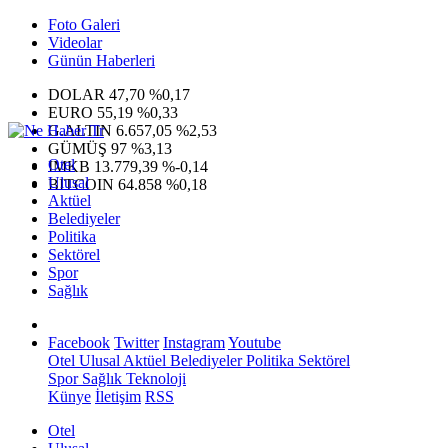
Foto Galeri
Videolar
Günün Haberleri
DOLAR
47,70
%0,17
EURO
55,19
%0,33
G.ALTIN
6.657,05
%2,53
GÜMÜŞ
97
%3,13
Otel
IMKB
13.779,39
%-0,14
Ulusal
BITCOIN
64.858
%0,18
Aktüel
Belediyeler
Politika
Sektörel
Spor
Sağlık
Facebook
Twitter
Instagram
Youtube
Otel
Ulusal
Aktüel
Belediyeler
Politika
Sektörel
Spor
Sağlık
Teknoloji
Künye
İletişim
RSS
Otel