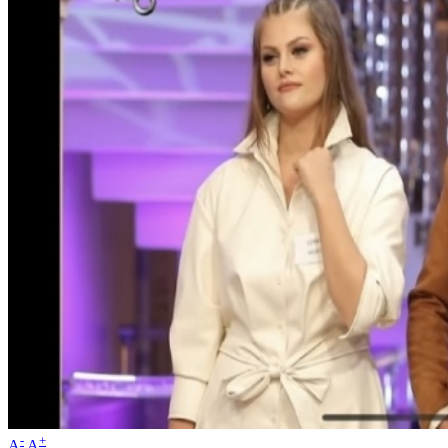
-
+
A
A