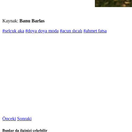
Kaynak:
Banu Barlas
#selçuk aka
#doya doya moda
#acun ılıcalı
#ahmet fatsa
Önceki
Sonraki
Bunlar da ilginizi çekebilir