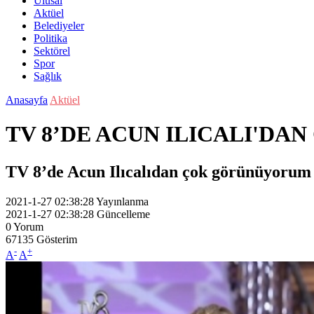
Ulusal
Aktüel
Belediyeler
Politika
Sektörel
Spor
Sağlık
Anasayfa
Aktüel
TV 8’DE ACUN ILICALI'D
TV 8’de Acun Ilıcalıdan çok görünüyorum
2021-1-27 02:38:28
Yayınlanma
2021-1-27 02:38:28
Güncelleme
0
Yorum
67135
Gösterim
-
+
A
A