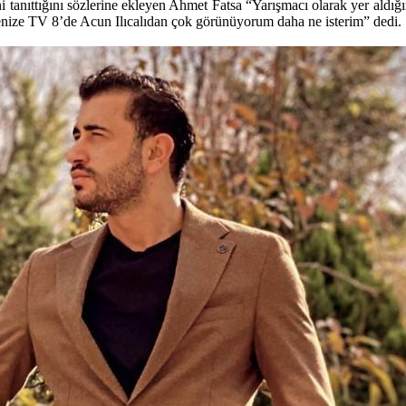
 tanıttığını sözlerine ekleyen Ahmet Fatsa “Yarışmacı olarak yer aldı
nize TV 8’de Acun Ilıcalıdan çok görünüyorum daha ne isterim” dedi.