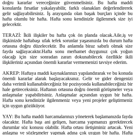
doğru kararlar vereceğinize güvenmelisiniz. Bu hafta maddi
konularda fırsatlar yakalayabilir, farklı olanakları değerlendirerek
gelir sağlayabilirsiniz. İş arayışında olan başak burçları içinde bu
hafta olumlu bir hafta. Hafta sonu kendinizle ilgilenmek size iyi
gelecektir.
TERAZİ: İkili ilişkiler bu hafta çok ön planda olacak.Aile,iş ve
ilişkinizde haftabaşı ufak tefek sorunlar yaşasınızda bu durum hafta
ortasına doğru düzelecektir. Bu anlamda biraz sabırlı olmak size
fayda sağlayacaktır.Hafta sonu merhamet duygunuz çok yoğun
olacağı için size sonradan zararı dokunabilecek özellikle ikili
ilişkileriniz açısından önemli kararlar vermemenizi tavsiye ederim.
AKREP: Haftaya maddi kaynaklarınızı yapılandırarak ve bu konuda
önemli kararlar alarak başlayacaksınız. Gelir ve gider dengenizi
daha verimli kullanabileceğiniz bir pozisyonda kullanabileceğiniz bir
hale getireceksiniz. Haftanın ortasına doğru önemli görüşmeler veya
anlaşmalar yapabilirisiniz. Anlaşmalar açısından uygun bir hafta.
Hafta sonu kendinizle ilgilenmeniz veya yeni projeler geliştirmeniz
için uygun gözüküyor.
YAY: Bu hafta maddi harcamalarınızı yöneterek başlamanızda fayda
olacaktır. Hafta başı ani gelişen, harcama yapmanızı gerektirecek
durumlar söz konusu olabilir. Hafta ortası iletişiminiz artacak. Yeni
anlaşma ve sözleşmeler yapmak adına çok uygun bir hafta. Hafta