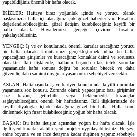
yapabildiğiniz önemli bir hafta olacak.
İKİZLER: Haftaya biraz yoğunluk içinde ve yorucu olarak
başlasınızda hafta içi alacağınız çok güzel haberler var. Fırsatları
değerlendirebileceğiniz, güzel iletişim kurabileceğiniz keyifli bir
hafta olacak. Hayallerinizi gerçeğe çevirme fırsatları
yakalayabilirsiniz.
YENGEÇ: İş ve ev konularında önemli kararlar aracağınız yorucu
bir hafta olacak. Umutlarınızı gerçekleştirmek adına bu hafta
yapacağınız girişimler ve kuracağınız kontaklar daimi ve sorunsuz
olacaktır. İkili ilişkilerde, haftanın başında ufak tefek sorunlar
yaşasanızda hafta sonuna doğru bu sorunlar bitecek ve daha
güvenilir, daha samimi duygular yaşamanıza sebebiyet verecektir.
ASLAN: Haftabaşında İş ve kariyer konularında keyifli durumlar
yaşamanız söz konusu. Zorunda olarak yapacağınız bazı girişimler
size kazanç getirebilir veya beklenmedik kazançlar
sağlayabileceğiniz önemli bir haftadasınız. İkili ilişkilerinizde de
keyifli diyaloglar içinde olacağınız güzel bir hafta. Hafta sonu
dinlenmek için fırsat bulabileceğiniz yoğun bir hafta olacak.
BAŞAK: Bu hafta iletişim açısından yoğun bir hafta olacak. İşle
ilgili yeni kararlar alabilir yeni projeler uygulayabilirsiniz. Herşeyi
enine boyuna ve en ince detayına kadar düşünen yapınız sebebiyle