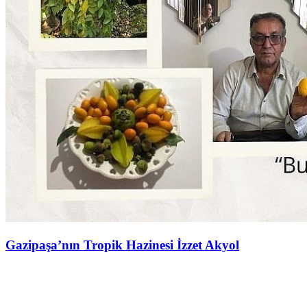
Gazipaşa’nın Tropik Hazinesi İzzet Akyol