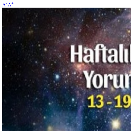
-
+
A
A