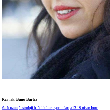
Kaynak:
Banu Barlas
#aslı uzun
#astroloji haftalık burç yorumları
#13 19 nisan burç