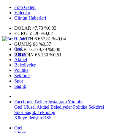
Foto Galeri
Videolar
Günün Haberleri
DOLAR
47,73
%0,03
EURO
55,20
%0,02
G.ALTIN
6.657,81
%-0,04
GÜMÜŞ
98
%0,57
Otel
IMKB
13.779,39
%0,00
Ulusal
BITCOIN
65.130
%0,51
Aktüel
Belediyeler
Politika
Sektörel
Spor
Sağlık
Facebook
Twitter
Instagram
Youtube
Otel
Ulusal
Aktüel
Belediyeler
Politika
Sektörel
Spor
Sağlık
Teknoloji
Künye
İletişim
RSS
Otel