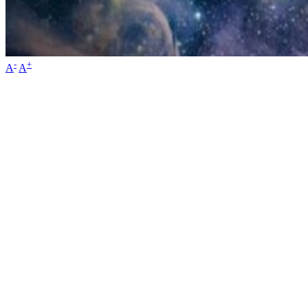
-
+
A
A