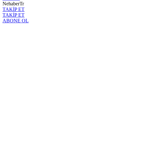
NehaberTr
TAKİP ET
TAKİP ET
ABONE OL