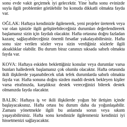
sonu evde vakit geçirmek iyi gelecektir. Yine hafta sonu evinizde
suyla ilgili problemler görülebilir bu konuda dikkatli olmakta fayda
var.
OĞLAK: Haftaya kendinizle ilgilenerek, yeni projeler üreterek veya
var olan işinizle ilgili geliştirebileceğiniz durumları değerlendirerek
başlamanız sizin için faydalı olacaktır. Hafta ortasına doğru fazladan
kazanç sağlayabileceğiniz önemli fırsatlar yakalayabilirsiniz. Hafta
sonu size verilen sözler veya sizin verdiğiniz sözlerle ilgili
aksaklıklar olabilir. Bu durum biraz canınızı sıksada sabırlı olmakta
fayda var.
KOVA: Haftaya eskiden beklettiğiniz konular veya durumlar varsa
bunları hallederek başlamanız çok olumlu olacaktır. Hafta ortasında
ikili ilişkilerde yaşanabilecek ufak tefek durumlarda sabırlı olmakta
fayda var. Hafta sonuna doğru sizden maddi destek bekleyen kişiler
varsa etrafınızda, karşılıksız destek vereceğinizi bilerek destek
olmanızda fayda olacaktır.
BALIK: Haftaya iş ve ikili ilişkilerde yoğun bir iletişim içinde
başlayacaksınız. Hafta ortası bu durum daha da yoğunlaşabilir.
Zamanı yönetmekle ilgili bu anlamda sorun veya sıkıntı
yaşayabilirsiniz. Hafta sonu kendinizle ilgilenmeniz kendinizi iyi
hissetmenizi sağlayacaktır.