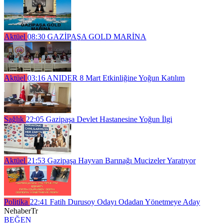
Aktüel
08:30
GAZİPAŞA GOLD MARİNA
Aktüel
03:16
ANIDER 8 Mart Etkinliğine Yoğun Katılım
Sağlık
22:05
Gazipaşa Devlet Hastanesine Yoğun İlgi
Aktüel
21:53
Gazipaşa Hayvan Barınağı Mucizeler Yaratıyor
Politika
22:41
Fatih Durusoy Odayı Odadan Yönetmeye Aday
NehaberTr
BEĞEN